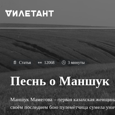
📄
Статья
👀
12068
🕓
3 минуты
Песнь о Маншук
Маншук Маметова – первая казахская женщина
своём последнем бою пулемётчица сумела уни