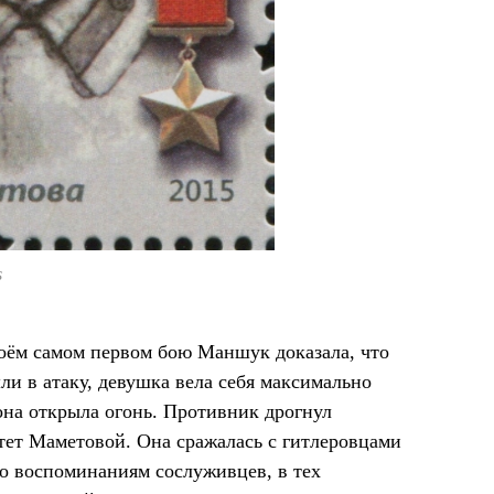
s
оём самом первом бою Маншук доказала, что
ли в атаку, девушка вела себя максимально
 она открыла огонь. Противник дрогнул
тет Маметовой. Она сражалась с гитлеровцами
По воспоминаниям сослуживцев, в тех