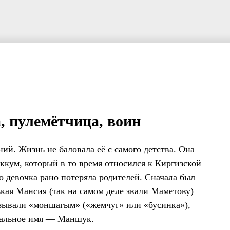
, пулемётчица, воин
. Жизнь не баловала её с самого детства. Она
еккум, который в то время относился к Киргизской
 девочка рано потеряла родителей. Сначала был
ькая Мансия (так на самом деле звали Маметову)
называли «моншагым» («жемчуг» или «бусинка»),
циальное имя — Маншук.