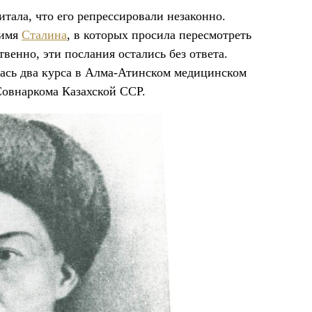
тала, что его репрессировали незаконно.
 имя
Сталина
, в которых просила пересмотреть
твенно, эти послания остались без ответа.
лась два курса в Алма-Атинском медицинском
 Совнаркома Казахской ССР.