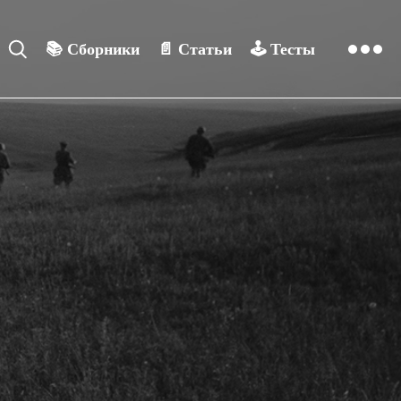
📚
Сборники
📄
Статьи
🕹️
Тесты