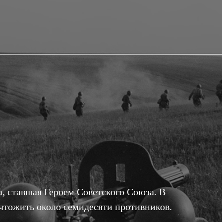
, ставшая Героем Советского Союза. В
чтожить около семидесяти противников.