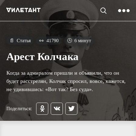
📄
Статья
👀
41790
🕓
6 минут
Арест Колчака
Когда за адмиралом пришли и объявили, что он
будет расстрелян, Колчак спросил, вовсе, кажется,
не удивившись: «Вот так? Без суда».
Поделиться: