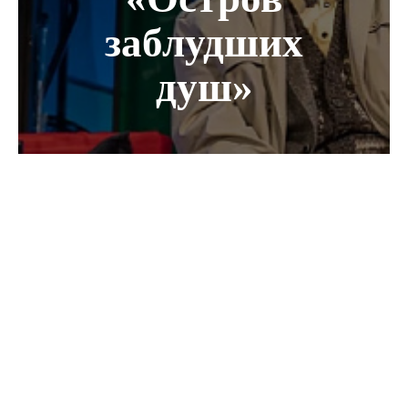
заблудших
душ»