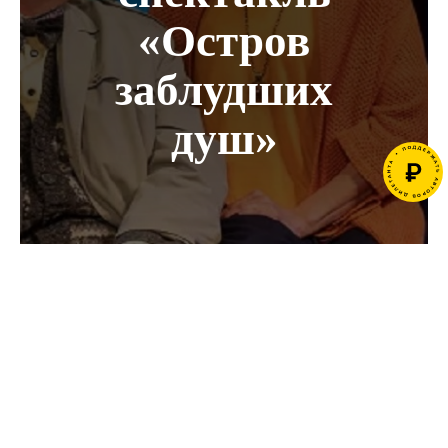
«Остров
заблудших
душ»
Комедия-буфф
Вадима
Дубровицкого
МЫ В СОЦСЕТЯХ:
основана на
пьесе Вуди
28 августа на сцене московского