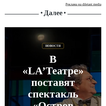
Реклама на diletant.media
Далее
⬥
⬥
НОВОСТИ
В
«LA’Театре»
поставят
спектакль
«Остров