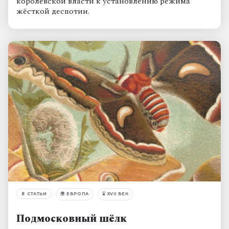
королевской власти к установлению режима
жёсткой деспотии.
📄
СТАТЬИ
🌍
ЕВРОПА
⌛
XVII ВЕК
Подмосковный шёлк