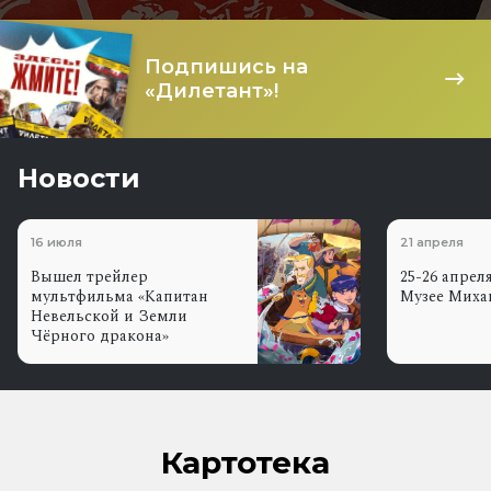
Подпишись на
«Дилетант»!
Новости
16 июля
21 апреля
Вышел трейлер
25-26 апрел
мультфильма «Капитан
Музее Миха
Невельской и Земли
Чёрного дракона»
Картотека