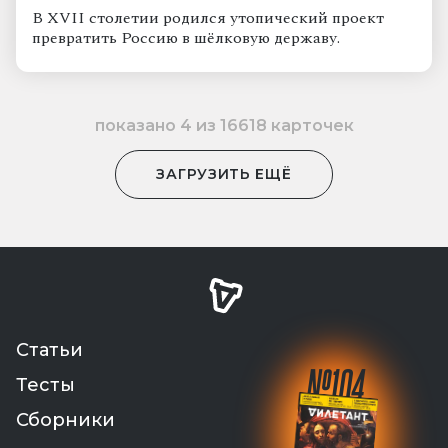
В XVII столетии родился утопический проект
превратить Россию в шёлковую державу.
показано
4
из
16618
карточек
ЗАГРУЗИТЬ ЕЩЁ
Статьи
№
104
Тесты
Сборники