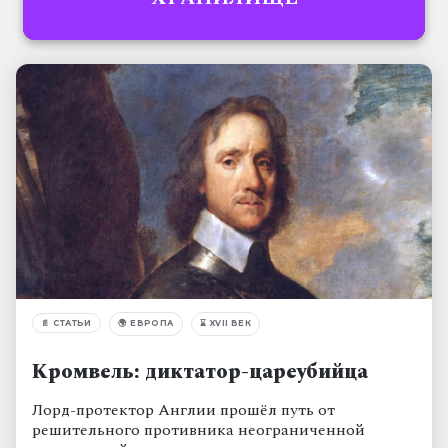
📄
СТАТЬИ
🌍
ЕВРОПА
⌛
XVII ВЕК
Кромвель: диктатор-цареубийца
Лорд-протектор Англии прошёл путь от
решительного противника неограниченной