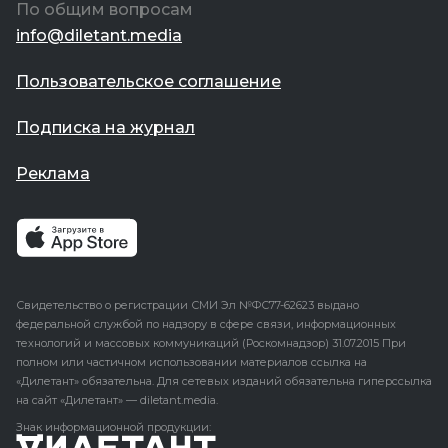
По общим вопросам
info@diletant.media
Пользовательское соглашение
Подписка на журнал
Реклама
Свидетельство о регистрации
СМИ
Эл №ФС77-62623 выдано
федеральной службой по надзору в сфере связи, информационных
технологий и массовых коммуникаций (Роскомнадзор) 31.07.2015 При
полном или частичном использовании материалов ссылка на
«Дилетант» обязательна. Для сетевых изданий обязательна гиперссылка
на сайт «Дилетант» — diletant.media.
Знак информационной продукции: