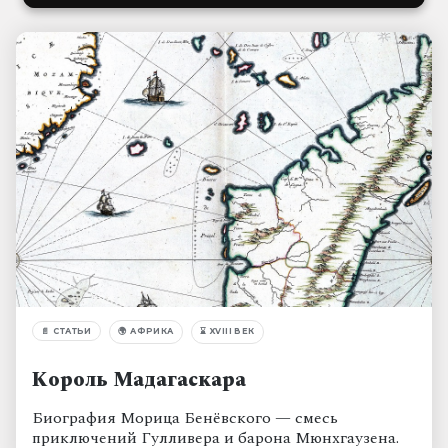
📄
СТАТЬИ
🌍
АФРИКА
⌛
XVIII ВЕК
Король Мадагаскара
Биография Морица Бенёвского — смесь
приключений Гулливера и барона Мюнхгаузена.