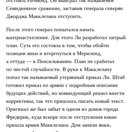
отстоять Ричмонд. Он выиграл так называемое
Семидневное сражение, заставив генерала северян
Джорджа Макклелана отступить.
После этого генерал попытался начать
контрнаступление. Для этого Ли разработал хитрый
план. Суть его состояла в том, чтобы обойти
позиции янки и вторгнуться в Мериленд,
а оттуда — в Пенсильванию. План не сработал
по чистой случайности. В руки к Макклелану
попал так называемый утерянный приказ Ли. Штаб
готовил приказ по армии с подробным описание
будущих действий, но командующий решил внести
коррективы, так что пришлось писать новый текст.
Оригинал же был забыт в одном из домов города
Фредерик, куда вскоре после отступления южан
пришла армия Макклелана. Дом заняли янки,