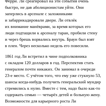
Ферри. Ли среагировал на эти события очень
быстро, не дав аболиционистам уйти. Они
заперлись в арсенале с заложниками
и забаррикадировали двери. Ли отвлёк
их внимание манёврами, за время которых его
люди подтащили к арсеналу таран, пробили стену
и через брешь ворвались внутрь. Браун был взят
в плен. Через несколько недель его повесили.
1861 год Ли встретил в чине подполковника
с окладом 120 долларов в год. Перспектив стать
генералом почти никаких. Он занимал в очереди
23-е место. С учётом того, что ему уже стукнуло 53,
шансы когда-нибудь получить генеральский мундир
стремились к нулю. Вместе с тем, надо было как-то
содержать семью — четырёх детей и больную жену.
Возможности для карьерного роста Ли