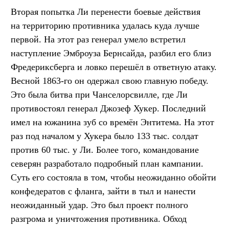
Вторая попытка Ли перенести боевые действия
на территорию противника удалась куда лучше
первой. На этот раз генерал умело встретил
наступление Эмброуза Бернсайда, разбил его близ
Фредериксберга и ловко перешёл в ответную атаку.
Весной 1863-го он одержал свою главную победу.
Это была битва при Чанселорсвилле, где Ли
противостоял генерал Джозеф Хукер. Последний
имел на южанина зуб со времён Энтитема. На этот
раз под началом у Хукера было 133 тыс. солдат
против 60 тыс. у Ли. Более того, командование
северян разработало подробный план кампании.
Суть его состояла в том, чтобы неожиданно обойти
конфедератов с фланга, зайти в тыл и нанести
неожиданный удар. Это был проект полного
разгрома и уничтожения противника. Обход