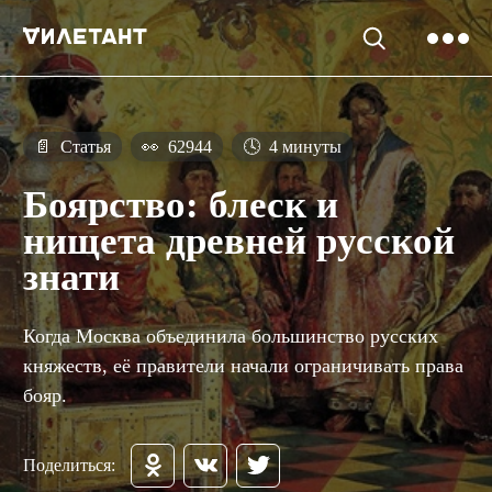
📄
Статья
👀
62944
🕓
4 минуты
Боярство: блеск и
нищета древней русской
знати
Когда Москва объединила большинство русских
княжеств, её правители начали ограничивать права
бояр.
Поделиться: