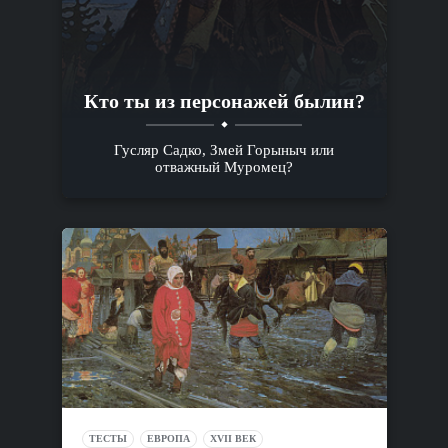
Кто ты из персонажей былин?
Гусляр Садко, Змей Горыныч или
отважный Муромец?
ТЕСТЫ
ЕВРОПА
XVII ВЕК