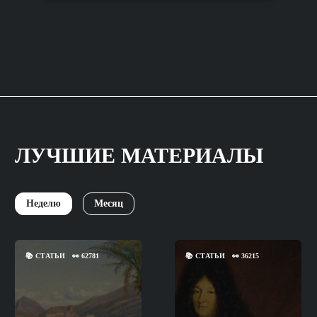
ЛУЧШИЕ МАТЕРИАЛЫ
Неделю
Месяц
📚
СТАТЬИ
👀
62781
📚
СТАТЬИ
👀
36215