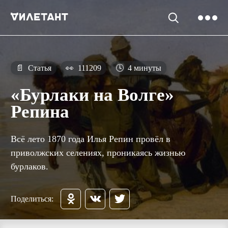
📄
Статья
👀
111209
🕓
4 минуты
«Бурлаки на Волге»
Репина
Всё лето 1870 года Илья Репин провёл в
приволжских селениях, проникаясь жизнью
бурлаков.
Поделиться: