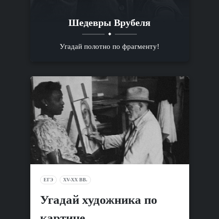
Шедевры Врубеля
Угадай полотно по фрагменту!
ЕГЭ
XV-XX ВВ.
Угадай художника по
картине