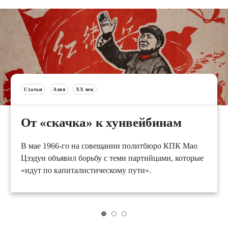
Статьи
Азия
XX век
От «скачка» к хунвейбинам
В мае 1966-го на совещании политбюро КПК Мао
Цзэдун объявил борьбу с теми партийцами, которые
«идут по капиталистическому пути».