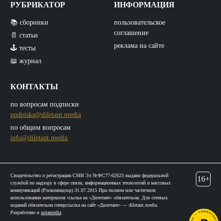
РУБРИКАТОР
ИНФОРМАЦИЯ
📚 сборники
пользовательское
соглашение
📄 статьи
реклама на сайте
🕹️ тесты
📖 журнал
КОНТАКТЫ
по вопросам подписки
podpiska@diletant.media
по общим вопросам
info@diletant.media
Свидетельство о регистрации СМИ Эл №ФС77-62623 выдано федеральной
16+
службой по надзору в сфере связи, информационных технологий и массовых
коммуникаций (Роскомнадзор) 31.07.2015 При полном или частичном
использовании материалов ссылка на «Дилетант» обязательна. Для сетевых
изданий обязательна гиперссылка на сайт «Дилетант» — diletant.media.
Разработано в
notamedia