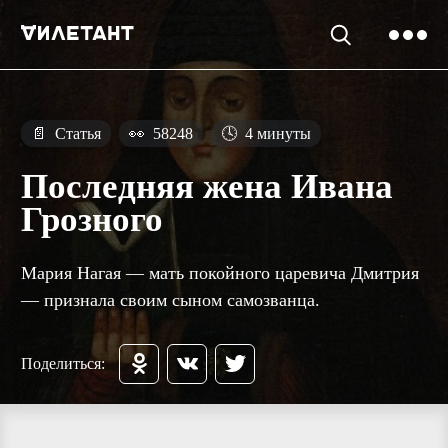
📄
Статья
👀
58248
🕓
4 минуты
Последняя жена Ивана
Грозного
Мария Нагая — мать покойного царевича Дмитрия
— признала своим сыном самозванца.
Поделиться: