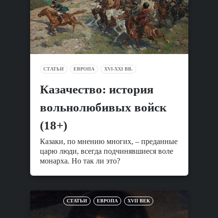
СТАТЬИ
ЕВРОПА
XVI-XXI ВВ.
Казачество: история
вольнолюбивых войск
(18+)
Казаки, по мнению многих, – преданные
царю люди, всегда подчинявшиеся воле
монарха. Но так ли это?
СТАТЬИ
ЕВРОПА
XVII ВЕК