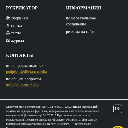
РУБРИКАТОР
ИНФОРМАЦИЯ
📚 сборники
пользовательское
соглашение
📄 статьи
реклама на сайте
🕹️ тесты
📖 журнал
КОНТАКТЫ
по вопросам подписки
podpiska@diletant.media
по общим вопросам
info@diletant.media
Свидетельство о регистрации СМИ Эл №ФС77-62623 выдано федеральной
16+
службой по надзору в сфере связи, информационных технологий и массовых
коммуникаций (Роскомнадзор) 31.07.2015 При полном или частичном
использовании материалов ссылка на «Дилетант» обязательна. Для сетевых
изданий обязательна гиперссылка на сайт «Дилетант» — diletant.media.