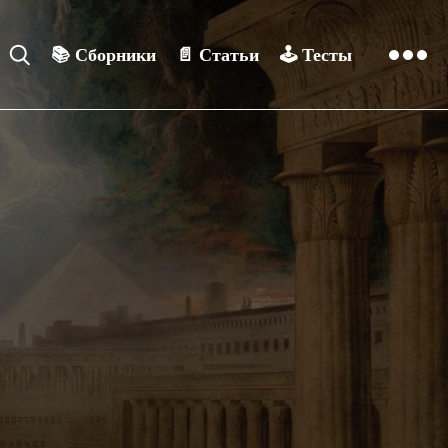
📚
Сборники
📄
Статьи
🕹️
Тесты