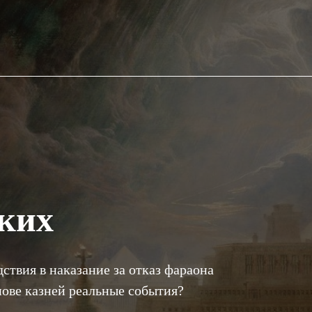
ских
дствия в наказание за отказ фараона
нове казней реальные события?