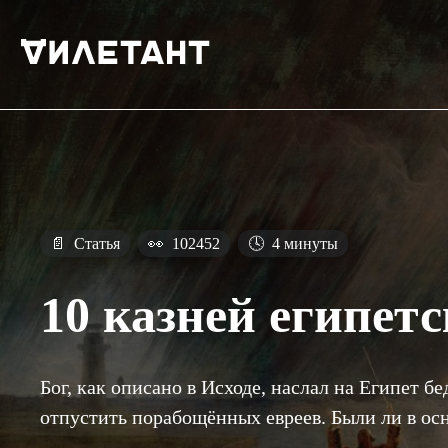
📄
Статья
👀
102452
🕓
4 минуты
10 казней египет
Бог, как описано в Исходе, наслал на Египет бе
отпустить порабощённых евреев. Были ли в ос