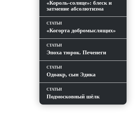
«Король-солнце»: блеск и
затмение абсолютизма
СТАТЬИ
«Когорта добромыслящих»
СТАТЬИ
Эпоха тюрок. Печенеги
СТАТЬИ
Одоакр, сын Эдика
СТАТЬИ
Подмосковный шёлк