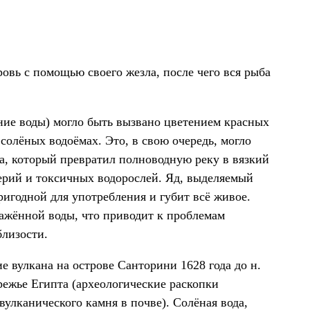
овь с помощью своего жезла, после чего вся рыба
ние воды) могло быть вызвано цветением красных
 солёных водоёмах. Это, в свою очередь, могло
а, который превратил полноводную реку в вязкий
ерий и токсичных водорослей. Яд, выделяемый
ригодной для употребления и губит всё живое.
ражённой воды, что приводит к проблемам
близости.
 вулкана на острове Санторини 1628 года до н.
режье Египта (археологические раскопки
улканического камня в почве). Солёная вода,