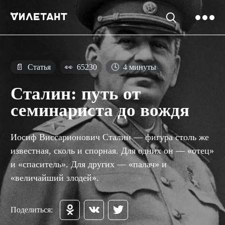
📄
Статья
👀
65230
🕓
4 минуты
Сталин: путь от
семинариста до вождя
Иосиф Виссарионович Сталин — фигура столь же
известная, сколь и спорная. Для одних он — «отец»
и «спаситель». Для других — «палач» и
«величайший злодей».
Поделиться: