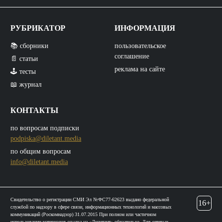
РУБРИКАТОР
ИНФОРМАЦИЯ
📚 сборники
пользовательское
соглашение
📄 статьи
реклама на сайте
🕹️ тесты
📖 журнал
КОНТАКТЫ
по вопросам подписки
podpiska@diletant.media
по общим вопросам
info@diletant.media
Свидетельство о регистрации СМИ Эл №ФС77-62623 выдано федеральной
16+
службой по надзору в сфере связи, информационных технологий и массовых
коммуникаций (Роскомнадзор) 31.07.2015 При полном или частичном
использовании материалов ссылка на «Дилетант» обязательна. Для сетевых