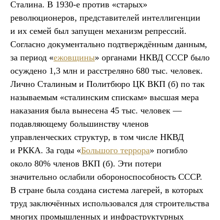
Сталина. В 1930-е против «старых»
революционеров, представителей интеллигенции
и их семей был запущен механизм репрессий.
Согласно документально подтверждённым данным,
за период «
ежовщины
» органами НКВД СССР было
осуждено 1,3 млн и расстреляно 680 тыс. человек.
Лично Сталиным и Политбюро ЦК ВКП (б) по так
называемым «сталинским спискам» высшая мера
наказания была вынесена 45 тыс. человек —
подавляющему большинству членов
управленческих структур, в том числе НКВД
и РККА. За годы «
Большого террора
» погибло
около 80% членов ВКП (б). Эти потери
значительно ослабили обороноспособность СССР.
В стране была создана система лагерей, в которых
труд заключённых использовался для строительства
многих промышленных и инфраструктурных