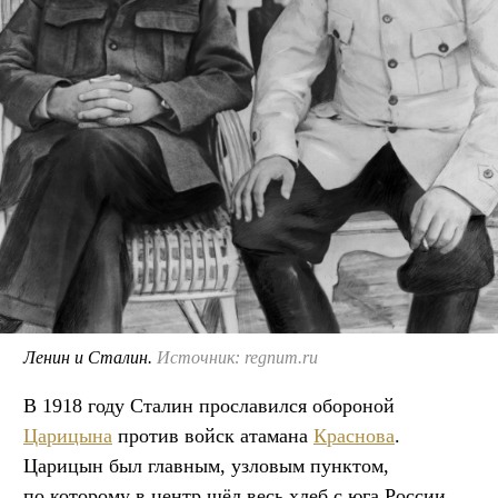
Ленин и Сталин.
Источник: regnum.ru
В 1918 году Сталин прославился обороной
Царицына
против войск атамана
Краснова
.
Царицын был главным, узловым пунктом,
по которому в центр шёл весь хлеб с юга России.