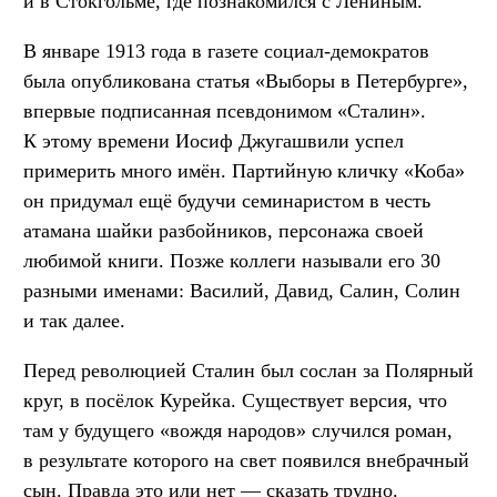
и в Стокгольме, где познакомился с Лениным.
В январе 1913 года в газете социал-демократов
была опубликована статья «Выборы в Петербурге»,
впервые подписанная псевдонимом «Сталин».
К этому времени Иосиф Джугашвили успел
примерить много имён. Партийную кличку «Коба»
он придумал ещё будучи семинаристом в честь
атамана шайки разбойников, персонажа своей
любимой книги. Позже коллеги называли его 30
разными именами: Василий, Давид, Салин, Солин
и так далее.
Перед революцией Сталин был сослан за Полярный
круг, в посёлок Курейка. Существует версия, что
там у будущего «вождя народов» случился роман,
в результате которого на свет появился внебрачный
сын. Правда это или нет — сказать трудно.