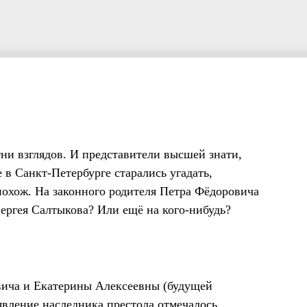
ни взглядов. И представители высшей знати,
в Санкт-Петербурге старались угадать,
похож. На законного родителя Петра Фёдоровича
Сергея Салтыкова? Или ещё на кого-нибудь?
овича и Екатерины Алексеевны (будущей
явление наследника престола отмечалось