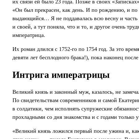
их связи ей было 23 года. Позже в своих «Записка
«Он был прекрасен, как день. И по рождению, и по
выдающийся… Я не поддавалась всю весну и часть л
и своей, а тут поняла, что и то, и другое очень тр
императрица.
Их роман длился с 1752-го по 1754 год. За это вре
девяти лет бесплодного брака!), пока наконец посл
Интрига императрицы
Великий князь и законный муж, казалось, не заме
По свидетельствам современников и самой Екатерин
в солдатики, чем исполнять супружеские обязанно
прохладными со дня знакомства и с годами только 
«Великий князь ложился первый после ужина и, ка