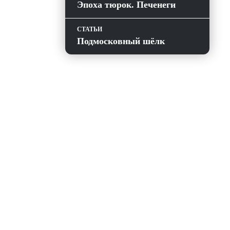
Эпоха тюрок. Печенеги
СТАТЬИ
Подмосковный шёлк