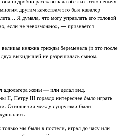
х» она подробно рассказывала об этих отношениях.
 многим другим качествам это был кавалер
ета… Я думала, что могу управлять его головой
удно, если не невозможно», — признаётся
мя великая княжна трижды беременела (и это после
е двух выкидышей не разрешилась сыном.
чал адюльтера жены — или делал вид.
ы II, Петру III гораздо интереснее было играть
сти. Отношения между супругами были
ухудшались.
к только мы были в постели, играл до часу или