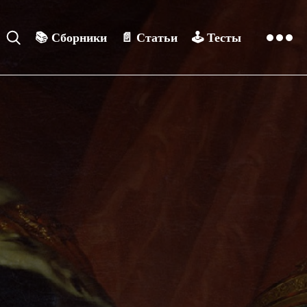
📚
Сборники
📄
Статьи
🕹️
Тесты