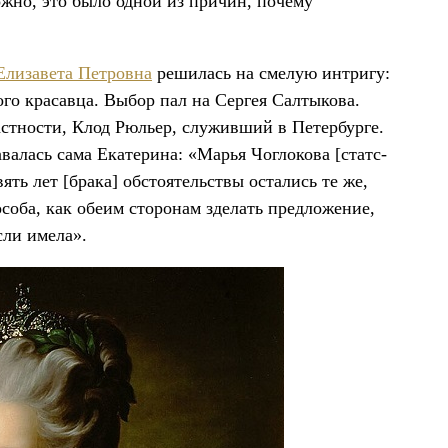
жно, это было одной из причин, почему
Елизавета Петровна
решилась на смелую интригу:
ого красавца. Выбор пал на Сергея Салтыкова.
астности, Клод Рюльер, служивший в Петербурге.
валась сама Екатерина: «Марья Чоглокова [статс-
ять лет [брака] обстоятельствы остались те же,
особа, как обеим сторонам зделать предложение,
сли имела».