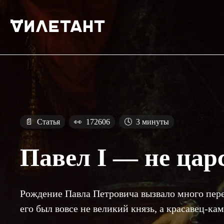
📄
Статья
👀
172606
🕓
3 минуты
Павел I — не цар
Рождение Павла Петровича вызвало много пере
его был вовсе не великий князь, а красавец-кам