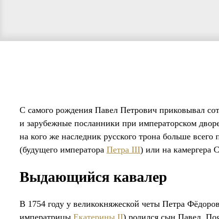
С самого рождения Павел Петрович приковывал сот
и зарубежные посланники при императорском дворе 
на кого же наследник русского трона больше всего 
(будущего императора
Петра III
) или на камергера 
Выдающийся кавалер
В 1754 году у великокняжеской четы Петра Фёдор
императрицы
Екатерины II
) родился сын Павел. По