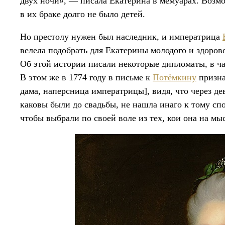
двух ночи», — писала Екатерина в мемуарах. Возмо
в их браке долго не было детей.
Но престолу нужен был наследник, и императрица
велела подобрать для Екатерины молодого и здоров
Об этой истории писали некоторые дипломаты, в ч
В этом же в 1774 году в письме к
Потёмкину
призна
дама, наперсница императрицы], видя, что через дев
каковы были до свадьбы, не нашла инаго к тому сп
чтобы выбрали по своей воле из тех, кои она на мы