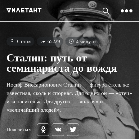
📄
Статья
👀
65229
🕓
4 минуты
Сталин: путь от
семинариста до вождя
Иосиф Виссарионович Сталин — фигура столь же
известная, сколь и спорная. Для одних он — «отец»
и «спаситель». Для других — «палач» и
«величайший злодей».
Поделиться: