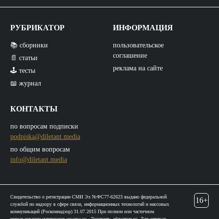
РУБРИКАТОР
ИНФОРМАЦИЯ
📚 сборники
пользовательское
соглашение
📄 статьи
реклама на сайте
🕹️ тесты
📖 журнал
КОНТАКТЫ
по вопросам подписки
podpiska@diletant.media
по общим вопросам
info@diletant.media
Свидетельство о регистрации СМИ Эл №ФС77-62623 выдано федеральной
16+
службой по надзору в сфере связи, информационных технологий и массовых
коммуникаций (Роскомнадзор) 31.07.2015 При полном или частичном
использовании материалов ссылка на «Дилетант» обязательна. Для сетевых