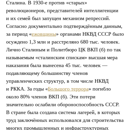
Сталина. В 1930-е против «старых»
революционеров, представителей интеллигенции
и их семей был запущен механизм репрессий.
Согласно документально подтверждённым данным,
за период «
ежовщины
» органами НКВД СССР было
осуждено 1,3 млн и расстреляно 680 тыс. человек.
Лично Сталиным и Политбюро ЦК ВКП (б) по так
называемым «сталинским спискам» высшая мера
наказания была вынесена 45 тыс. человек —
подавляющему большинству членов
управленческих структур, в том числе НКВД
и РККА. За годы «
Большого террора
» погибло
около 80% членов ВКП (б). Эти потери
значительно ослабили обороноспособность СССР.
В стране была создана система лагерей, в которых
труд заключённых использовался для строительства
многих промышленных и инфраструктурных