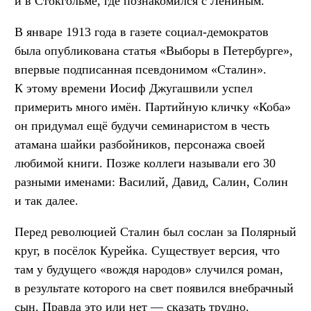
и в Стокгольме, где познакомился с Лениным.
В январе 1913 года в газете социал-демократов
была опубликована статья «Выборы в Петербурге»,
впервые подписанная псевдонимом «Сталин».
К этому времени Иосиф Джугашвили успел
примерить много имён. Партийную кличку «Коба»
он придумал ещё будучи семинаристом в честь
атамана шайки разбойников, персонажа своей
любимой книги. Позже коллеги называли его 30
разными именами: Василий, Давид, Салин, Солин
и так далее.
Перед революцией Сталин был сослан за Полярный
круг, в посёлок Курейка. Существует версия, что
там у будущего «вождя народов» случился роман,
в результате которого на свет появился внебрачный
сын. Правда это или нет — сказать трудно.