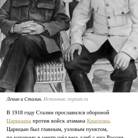
Ленин и Сталин.
Источник: regnum.ru
В 1918 году Сталин прославился обороной
Царицына
против войск атамана
Краснова
.
Царицын был главным, узловым пунктом,
по которому в центр шёл весь хлеб с юга России.