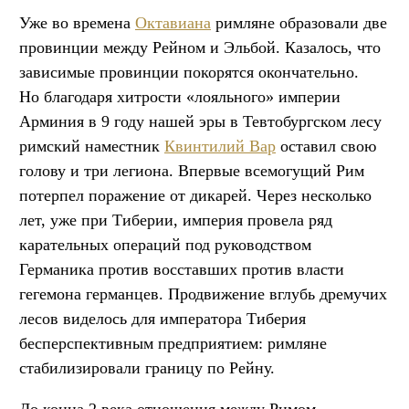
Уже во времена
Октавиана
римляне образовали две
провинции между Рейном и Эльбой. Казалось, что
зависимые провинции покорятся окончательно.
Но благодаря хитрости «лояльного» империи
Арминия в 9 году нашей эры в Тевтобургском лесу
римский наместник
Квинтилий Вар
оставил свою
голову и три легиона. Впервые всемогущий Рим
потерпел поражение от дикарей. Через несколько
лет, уже при Тиберии, империя провела ряд
карательных операций под руководством
Германика против восставших против власти
гегемона германцев. Продвижение вглубь дремучих
лесов виделось для императора Тиберия
бесперспективным предприятием: римляне
стабилизировали границу по Рейну.
До конца 2 века отношения между Римом