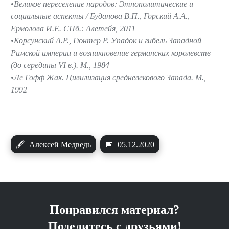
Великое переселение народов: Этнополитические и
социальные аспекты / Буданова В.П., Горский А.А.,
Ермолова И.Е. СПб.: Алетейя, 2011
Корсунский А.Р., Гюнтер Р. Упадок и гибель Западной
Римской империи и возникновение германских королевств
(до середины VI в.). М., 1984
Ле Гофф Жак. Цивилизация средневекового Запада. М.,
1992
🖋
Алексей Медведь
📅
05.12.2020
Понравился материал?
Поделитесь с друзьями!