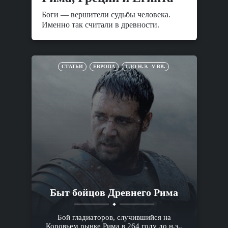
Боги — вершители судьбы человека.
Именно так считали в древности.
СТАТЬИ
ЕВРОПА
I ДО Н.Э. -V ВВ.
Быт бойцов Древнего Рима
Бой гладиаторов, случившийся на
Коровьем рынке Рима в 264 году до н.э.,