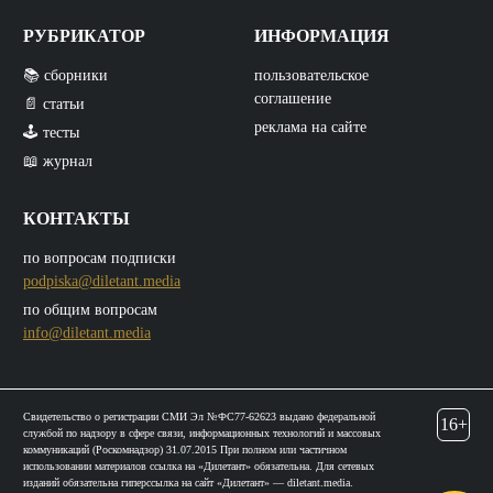
РУБРИКАТОР
ИНФОРМАЦИЯ
📚 сборники
пользовательское
соглашение
📄 статьи
реклама на сайте
🕹️ тесты
📖 журнал
КОНТАКТЫ
по вопросам подписки
podpiska@diletant.media
по общим вопросам
info@diletant.media
Свидетельство о регистрации СМИ Эл №ФС77-62623 выдано федеральной
16+
службой по надзору в сфере связи, информационных технологий и массовых
коммуникаций (Роскомнадзор) 31.07.2015 При полном или частичном
использовании материалов ссылка на «Дилетант» обязательна. Для сетевых
изданий обязательна гиперссылка на сайт «Дилетант» — diletant.media.