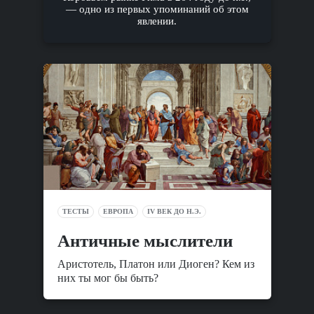
— одно из первых упоминаний об этом
явлении.
ТЕСТЫ
ЕВРОПА
IV ВЕК ДО Н.Э.
Античные мыслители
Аристотель, Платон или Диоген? Кем из
них ты мог бы быть?