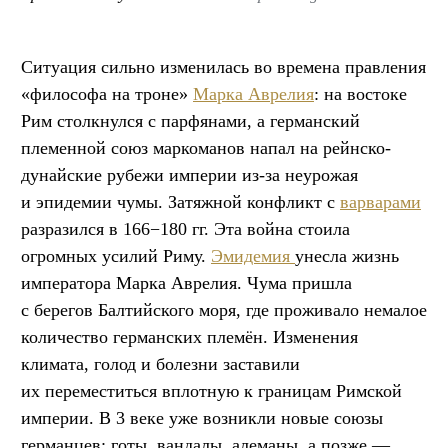
Ситуация сильно изменилась во времена правления
«философа на троне»
Марка Аврелия
: на востоке
Рим столкнулся с парфянами, а германский
племенной союз маркоманов напал на рейнско-
дунайские рубежи империи из-за неурожая
и эпидемии чумы. Затяжной конфликт с
варварами
разразился в 166−180 гг. Эта война стоила
огромных усилий Риму.
Эмидемия
унесла жизнь
императора Марка Аврелия. Чума пришла
с берегов Балтийского моря, где проживало немалое
количество германских племён. Изменения
климата, голод и болезни заставили
их переместиться вплотную к границам Римской
империи. В 3 веке уже возникли новые союзы
германцев: готы, вандалы, алеманы, а позже —