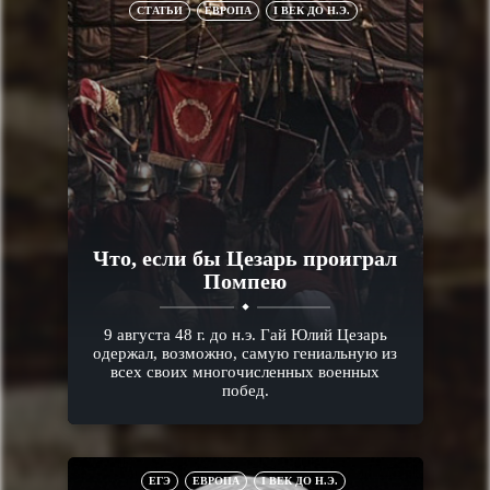
СТАТЬИ
ЕВРОПА
I ВЕК ДО Н.Э.
Что, если бы Цезарь проиграл
Помпею
9 августа 48 г. до н.э. Гай Юлий Цезарь
одержал, возможно, самую гениальную из
всех своих многочисленных военных
побед.
ЕГЭ
ЕВРОПА
I ВЕК ДО Н.Э.