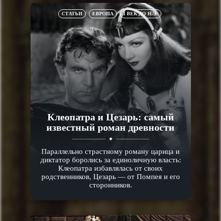
СТАТЬИ
ЕВРОПА
I ВЕК ДО Н.Э.
Клеопатра и Цезарь: самый
известный роман древности
Параллельно страстному роману царица и
диктатор боролись за единоличную власть:
Клеопатра избавлялась от своих
родственников, Цезарь — от Помпея и его
сторонников.