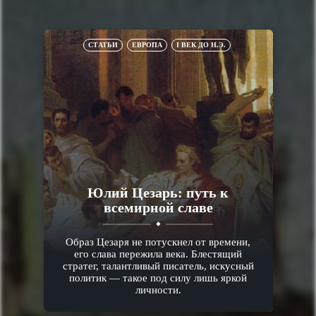
СТАТЬИ
ЕВРОПА
I ВЕК ДО Н.Э.
Юлий Цезарь: путь к
всемирной славе
Образ Цезаря не потускнел от времени,
его слава пережила века. Блестящий
стратег, талантливый писатель, искусный
политик — такое под силу лишь яркой
личности.