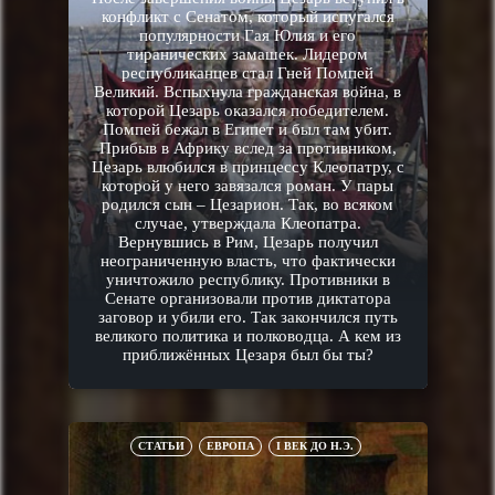
конфликт с Сенатом, который испугался
популярности Гая Юлия и его
тиранических замашек. Лидером
республиканцев стал Гней Помпей
Великий. Вспыхнула гражданская война, в
которой Цезарь оказался победителем.
Помпей бежал в Египет и был там убит.
Прибыв в Африку вслед за противником,
Цезарь влюбился в принцессу Клеопатру, с
которой у него завязался роман. У пары
родился сын – Цезарион. Так, во всяком
случае, утверждала Клеопатра.
Вернувшись в Рим, Цезарь получил
неограниченную власть, что фактически
уничтожило республику. Противники в
Сенате организовали против диктатора
заговор и убили его. Так закончился путь
великого политика и полководца. А кем из
приближённых Цезаря был бы ты?
СТАТЬИ
ЕВРОПА
I ВЕК ДО Н.Э.