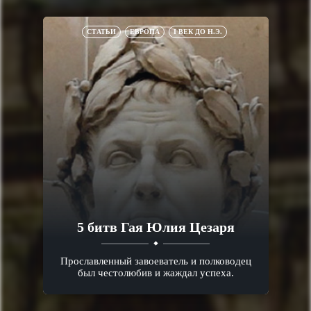
СТАТЬИ
ЕВРОПА
I ВЕК ДО Н.Э.
5 битв Гая Юлия Цезаря
Прославленный завоеватель и полководец
был честолюбив и жаждал успеха.