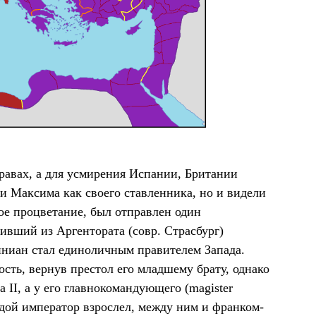
равах, а для усмирения Испании, Британии
и Максима как своего ставленника, но и видели
ое процветание, был отправлен один
ивший из Аргентората (совр. Страсбург)
ниан стал единоличным правителем Запада.
сть, вернув престол его младшему брату, однако
 II, а у его главнокомандующего (magister
одой император взрослел, между ним и франком-