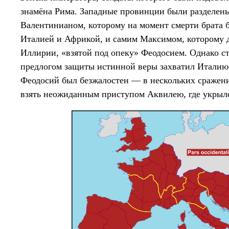
знамёна Рима. Западные провинции были разделе
Валентинианом, которому на момент смерти брата 
Италией и Африкой, и самим Максимом, которому д
Иллирии, «взятой под опеку» Феодосием. Однако с
предлогом защиты истинной веры захватил Италию,
Феодосий был безжалостен — в нескольких сражени
взять неожиданным приступом Аквилею, где укрылс