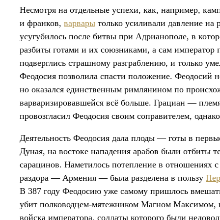
Несмотря на отдельные успехи, как, например, ка
и франков,
варвары
только усиливали давление на 
усугубилось после битвы при Адрианополе, в кото
разбиты готами и их союзниками, а сам император
подверглись страшному разграблению, и только ум
Феодосия позволила спасти положение. Феодосий н
но оказался единственным римлянином по происхож
варваризировавшейся всё больше. Грациан — плем
провозгласил Феодосия своим соправителем, однак
Деятельность Феодосия дала плоды — готы в первые
Дуная, на востоке нападения арабов были отбиты 
сарацинов. Наметилось потепление в отношениях с 
раздора — Армения — была разделена в пользу
Пер
В 387 году Феодосию уже самому пришлось вмешатьс
убит полководцем-мятежником Магном Максимом, н
войска императора, солдаты которого были недово