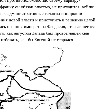
ной противоположностью своему варвару-
 франку он обязан властью, не приходится, всё же
нные административные таланты и широкий
ения новой власти и приступить к решению целой
ась позиция императора Феодосия, отказавшегося
го, как августом Запада был провозглашён сын
 избежать, как бы Евгений не старался.