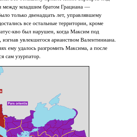
ны между младшим братом Грациана —
было только двенадцать лет, управлявшему
остались все остальные территории, кроме
татус-кво был нарушен, когда Максим под
 изгнав увлекшегося арианством Валентиниана.
ях ему удалось разгромить Максима, а после
я сам узурпатор.