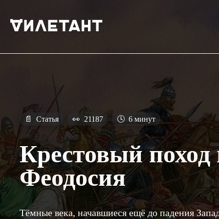
📄
Статья
👀
21187
🕓
6 минут
Крестовый поход
Феодосия
Тёмные века, начавшиеся ещё до падения Запад