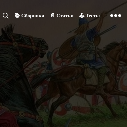
📚
Сборники
📄
Статьи
🕹️
Тесты