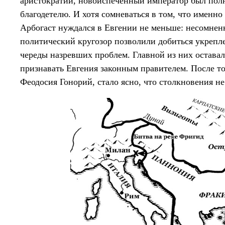
аристократии, новоиспечённый император был пол
благодетелю. И хотя сомневаться в том, что именно
Арбогаст нуждался в Евгении не меньше: несомне
политический кругозор позволили добиться укрепл
череды назревших проблем. Главной из них оставал
признавать Евгения законным правителем. После то
Феодосия Гонорий, стало ясно, что столкновения не