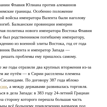
мпании Флавия Юлиана против алеманнов
римские границы. Особенно положение
рой войска императора Валента были наголову
 погиб. Балканские провинции империи
елая политика нового императора Востока Флавия
е был родственником погибшему императору,
дению из военной элиты Востока, год от года
янник Валента и император Запада —
о решать проблемы ему пришлось самому.
 же годы отразили два крупных вторжения из-за
тем же путём — в Сирии расселены племена
Сасанидами. По договору 387 года яблоко
сии
, а между державами развивалась торговля.
я в дела Запада: в 383 году 24-летний Грациан
а сторону которого перешла большая часть
льны всё большему привлечению варваров под