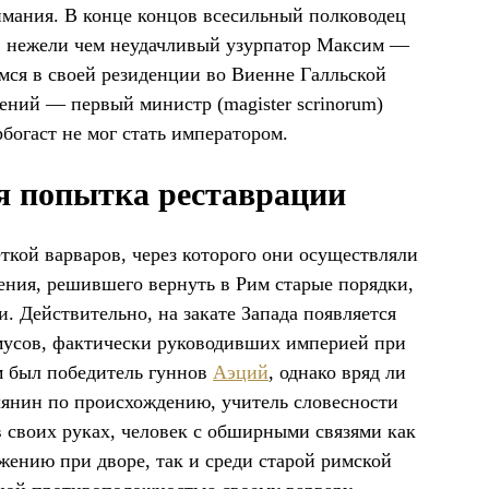
мания. В конце концов всесильный полководец
ко, нежели чем неудачливый узурпатор Максим —
мся в своей резиденции во Виенне Галльской
гений — первый министр (magister scrinorum)
богаст не мог стать императором.
я попытка реставрации
ткой варваров, через которого они осуществляли
ения, решившего вернуть в Рим старые порядки,
и. Действительно, на закате Запада появляется
мусов, фактически руководивших империей при
м был победитель гуннов
Аэций
, однако вряд ли
лянин по происхождению, учитель словесности
 своих руках, человек с обширными связями как
жению при дворе, так и среди старой римской