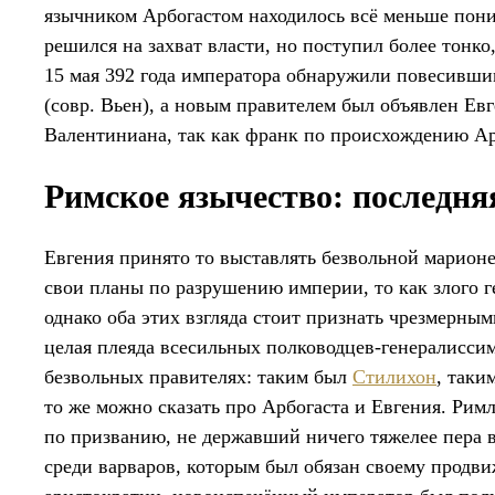
язычником Арбогастом находилось всё меньше пони
решился на захват власти, но поступил более тон
15 мая 392 года императора обнаружили повесивши
(совр. Вьен), а новым правителем был объявлен Ев
Валентиниана, так как франк по происхождению Ар
Римское язычество: последня
Евгения принято то выставлять безвольной марионе
свои планы по разрушению империи, то как злого г
однако оба этих взгляда стоит признать чрезмерным
целая плеяда всесильных полководцев-генералисси
безвольных правителях: таким был
Стилихон
, таки
то же можно сказать про Арбогаста и Евгения. Рим
по призванию, не державший ничего тяжелее пера в
среди варваров, которым был обязан своему продви