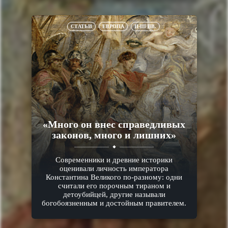
СТАТЬИ
ЕВРОПА
II-III ВВ.
«Много он внес справедливых
законов, много и лишних»
Современники и древние историки
оценивали личность императора
Константина Великого по-разному: одни
считали его порочным тираном и
детоубийцей, другие называли
богобоязненным и достойным правителем.