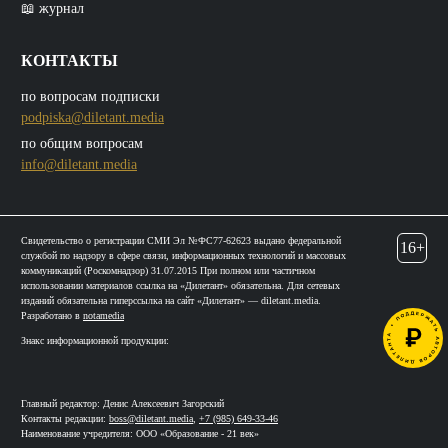
📖 журнал
КОНТАКТЫ
по вопросам подписки
podpiska@diletant.media
по общим вопросам
info@diletant.media
Свидетельство о регистрации СМИ Эл №ФС77-62623 выдано федеральной
16+
службой по надзору в сфере связи, информационных технологий и массовых
коммуникаций (Роскомнадзор) 31.07.2015 При полном или частичном
использовании материалов ссылка на «Дилетант» обязательна. Для сетевых
изданий обязательна гиперссылка на сайт «Дилетант» — diletant.media.
Разработано в
notamedia
Знакс информационной продукции:
Главный редактор: Денис Алексеевич Загорский
Контакты редакции:
boss@diletant.media
,
+7 (985) 649-33-46
Наименование учредителя: ООО «Образование - 21 век»