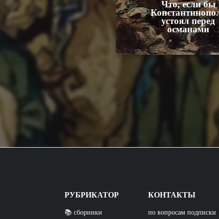
Что, если бы
Константинопо
устоял перед
османами
РУБРИКАТОР
КОНТАКТЫ
📚 сборники
по вопросам подписки