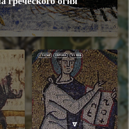
а греческого огня
СТАТЬИ
ЕВРОПА
XV ВЕК