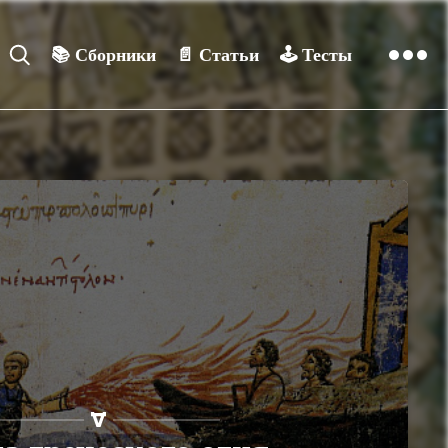
📚
Сборники
📄
Статьи
🕹️
Тесты