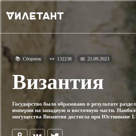
📚
Сборник
👀
132238
📅
21.09.2023
Византия
Государство было образовано в результате разде
империи на западную и восточную части. Наибо
могущества Византия достигла при Юстиниане I.