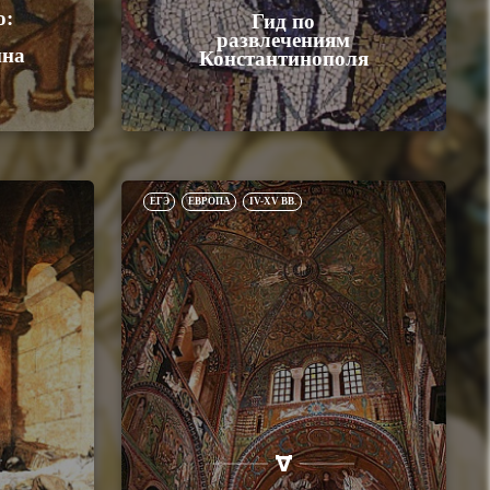
о:
Гид по
развлечениям
йна
Константинополя
ЕГЭ
ЕВРОПА
IV-XV ВВ.