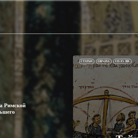
СТАТЬИ
ЕВРОПА
VII-XV ВВ.
ла Римской
льшего