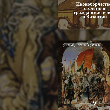
Иконоборчеств
столетняя
гражданская во
в Византии
СТАТЬИ
ДРУГОЕ
XV ВЕК