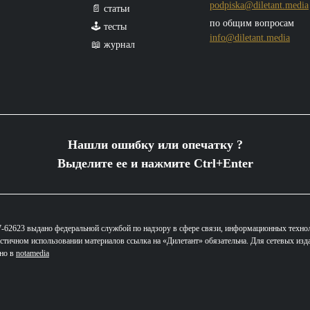
podpiska@diletant.media
📄 статьи
по общим вопросам
🕹️ тесты
info@diletant.media
📖 журнал
Нашли ошибку или опечатку ?
Выделите ее и нажмите Ctrl+Enter
62623 выдано федеральной службой по надзору в сфере связи, информационных техно
стичном использовании материалов ссылка на «Дилетант» обязательна. Для сетевых изд
ано в
notamedia