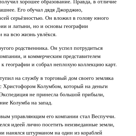
получил хорошее образование. Правда, в отличие
машнее. Его обучал дядя Джорджио,
всей серьёзностью. Он вложил в голову юного
фии и латыни, но и основы географии
 на всю жизнь увлёкся.
другого родственника. Он успел потрудиться
компании, и коммерческим представителем
и к географии и собрал неплохую коллекцию карт.
тупил на службу в торговый дом своего земляка
с Христофором Колумбом, который на деньги
. Экспедиция не принесла большой прибыли,
ние Колумба на запад.
новым управляющим его компании стал Веспуччи.
релся идеей лично посетить неизведанные земли,
чи нанялся штурманом на один из кораблей