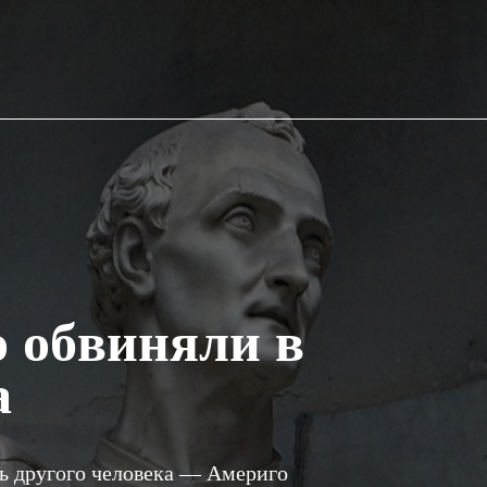
о обвиняли в
а
ть другого человека — Америго