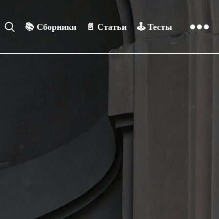
📚
Сборники
📄
Статьи
🕹️
Тесты