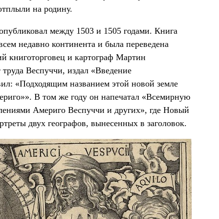
отплыли на родину.
опубликовал между 1503 и 1505 годами. Книга
сем недавно континента и была переведена
кий книготорговец и картограф Мартин
 труда Веспуччи, издал «Введение
вил: «Подходящим названием этой новой земле
ериго»». В том же году он напечатал «Всемирную
влениями Америго Веспуччи и других», где Новый
треты двух географов, вынесенных в заголовок.