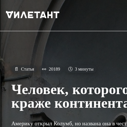
📄
Статья
👀
20189
🕓
3 минуты
Человек, которог
краже континент
Америку открыл Колумб, но названа она в чес