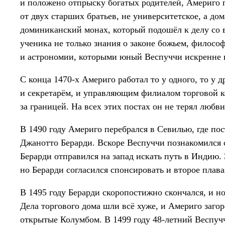
и положено отпрыску богатых родителей, Америго 
от двух старших братьев, не университетское, а до
доминиканский монах, который подошёл к делу со 
ученика не только знания о законе божьем, филосо
и астрономии, которыми юный Веспуччи искренне и
С конца 1470-х Америго работал то у одного, то у 
и секретарём, и управляющим филиалом торговой 
за границей. На всех этих постах он не терял любв
В 1490 году Америго перебрался в Севилью, где пос
Джанотто Берарди. Вскоре Веспуччи познакомился 
Берарди отправился на запад искать путь в Индию
но Берарди согласился спонсировать и второе плава
В 1495 году Берарди скоропостижно скончался, и 
Дела торгового дома шли всё хуже, и Америго заго
открытые Колумбом. В 1499 году 48-летний Веспуч