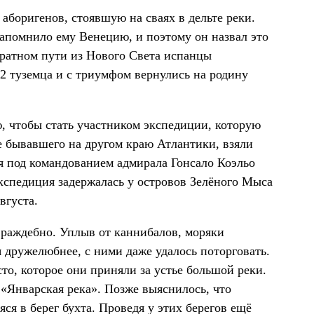
боригенов, стоявшую на сваях в дельте реки.
напомнило ему Венецию, и поэтому он назвал это
братном пути из Нового Света испанцы
32 туземца и с триумфом вернулись на родину
, чтобы стать участником экспедиции, которую
же бывавшего на другом краю Атлантики, взяли
ля под командованием адмирала Гонсало Коэльо
кспедиция задержалась у островов Зелёного Мыса
вгуста.
раждебно. Уплыв от каннибалов, моряки
дружелюбнее, с ними даже удалось поторговать.
то, которое они приняли за устье большой реки.
т «Январская река». Позже выяснилось, что
яся в берег бухта. Проведя у этих берегов ещё