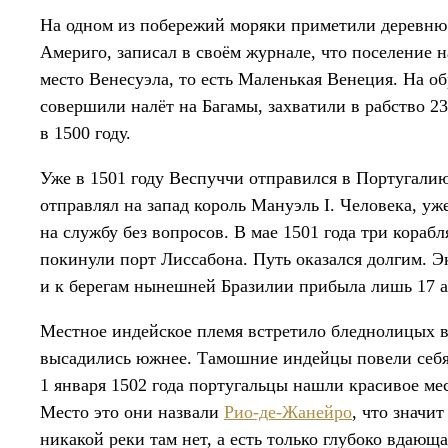
На одном из побережий моряки приметили деревню а
Америго, записал в своём журнале, что поселение 
место Венесуэла, то есть Маленькая Венеция. На о
совершили налёт на Багамы, захватили в рабство 2
в 1500 году.
Уже в 1501 году Веспуччи отправился в Португалию
отправлял на запад король Мануэль I. Человека, у
на службу без вопросов. В мае 1501 года три кораб
покинули порт Лиссабона. Путь оказался долгим. Э
и к берегам нынешней Бразилии прибыла лишь 17 а
Местное индейское племя встретило бледнолицых в
высадились южнее. Тамошние индейцы повели себя 
1 января 1502 года португальцы нашли красивое мес
Место это они назвали
Рио-де-Жанейро
, что значи
никакой реки там нет, а есть только глубоко вдающа