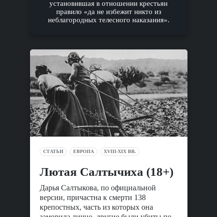
установившая в отношении крестьян
правило «да не избежит никто из
неблагородных телесного наказания».
СТАТЬИ
ЕВРОПА
XVIII-XIX ВВ.
Лютая Салтычиха (18+)
Дарья Салтыкова, по официальной
версии, причастна к смерти 138
крепостных, часть из которых она
заморила лично, другие были убиты по