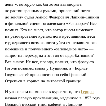
день!», которую как бы хотел выговорить
«с растопыренными руками, присевший почти
до земли» судья Аммос Фёдорович Ляпкин-Тяпкин
в финальной сцене гоголевского «Ревизора»? Все
помнят. Кто не знает, что автор пьесы намекает
на разочарование крепостного крестьянина, весь
год ждавшего возможности уйти от ненавистного
помещика и получившего «заповедное лето» —
запрет на переход на этот год от царя-батюшки?
Все знают. Не все, правда, помнят, что фразу-то
Гоголь позаимствовал у Пушкина: в «Борисе
Годунове» её произносит про себя Григорий
Отрепьев в корчме на литовской границе…
И уж совсем не многие в курсе того, что
Герцен
назвал первую прокламацию, изданную в 1853 году
Вольной русской типографией в Лондоне