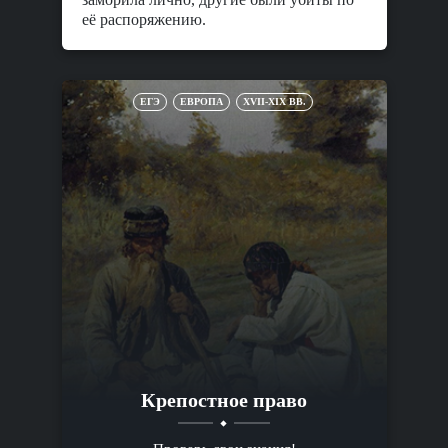
её распоряжению.
ЕГЭ
ЕВРОПА
XVII-XIX ВВ.
Крепостное право