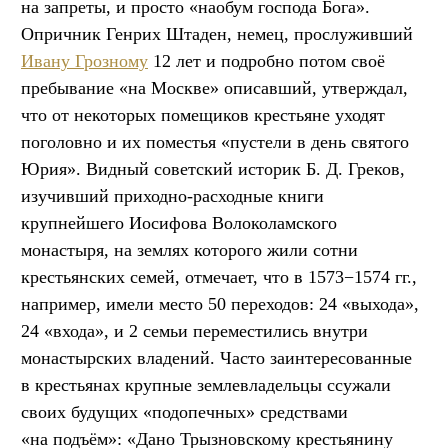
на запреты, и просто «наобум господа Бога».
Опричник Генрих Штаден, немец, прослуживший
Ивану Грозному
12 лет и подробно потом своё
пребывание «на Москве» описавший, утверждал,
что от некоторых помещиков крестьяне уходят
поголовно и их поместья «пустели в день святого
Юрия». Видный советский историк Б. Д. Греков,
изучивший приходно-расходные книги
крупнейшего Иосифова Волоколамского
монастыря, на землях которого жили сотни
крестьянских семей, отмечает, что в 1573−1574 гг.,
например, имели место 50 переходов: 24 «выхода»,
24 «входа», и 2 семьи переместились внутри
монастырских владений. Часто заинтересованные
в крестьянах крупные землевладельцы ссужали
своих будущих «подопечных» средствами
«на подъём»: «Дано Трызновскому крестьянину