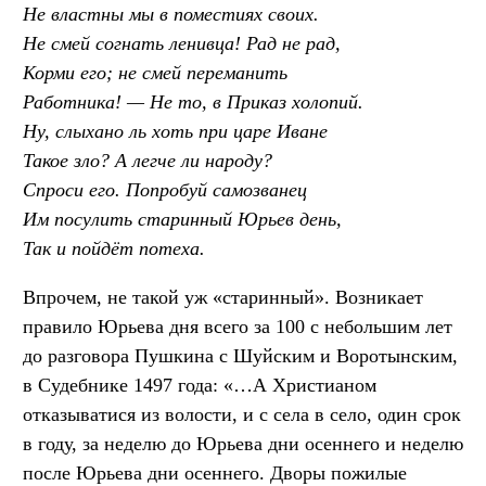
Не властны мы в поместиях своих.
Не смей согнать ленивца! Рад не рад,
Корми его; не смей переманить
Работника! — Не то, в Приказ холопий.
Ну, слыхано ль хоть при царе Иване
Такое зло? А легче ли народу?
Спроси его. Попробуй самозванец
Им посулить старинный Юрьев день,
Так и пойдёт потеха.
Впрочем, не такой уж «старинный». Возникает
правило Юрьева дня всего за 100 с небольшим лет
до разговора Пушкина с Шуйским и Воротынским,
в Судебнике 1497 года: «…А Христианом
отказыватися из волости, и с села в село, один срок
в году, за неделю до Юрьева дни осеннего и неделю
после Юрьева дни осеннего. Дворы пожилые