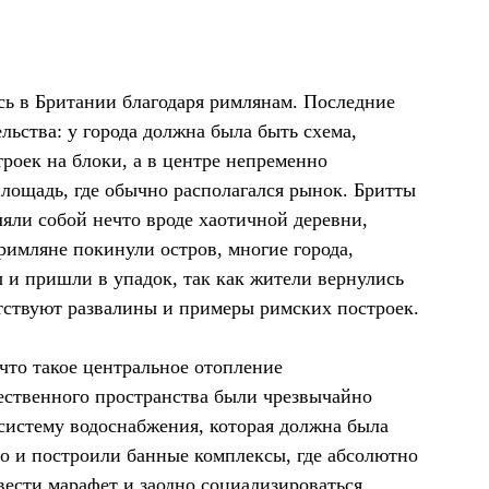
ь в Британии благодаря римлянам. Последние
ьства: у города должна была быть схема,
троек на блоки, а в центре непременно
площадь, где обычно располагался рынок. Бритты
яли собой нечто вроде хаотичной деревни,
 римляне покинули остров, многие города,
 и пришли в упадок, так как жители вернулись
утствуют развалины и примеры римских построек.
что такое центральное отопление
щественного пространства были чрезвычайно
систему водоснабжения, которая должна была
но и построили банные комплексы, где абсолютно
вести марафет и заодно социализироваться.