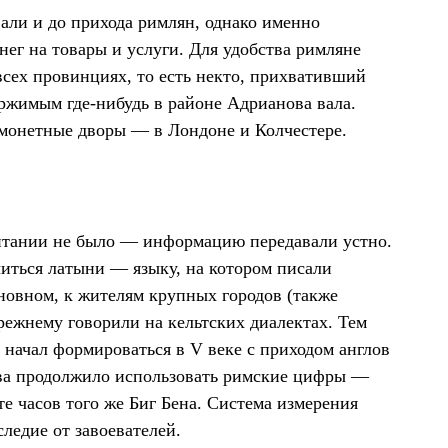
али и до прихода римлян, однако именно
нег на товары и услуги. Для удобства римляне
всех провинциях, то есть некто, прихвативший
ержимым где-нибудь в районе Адрианова вала.
и монетные дворы — в Лондоне и Колчестере.
ритании не было — информацию передавали устно.
читься латыни — языку, на котором писали
сновном, к жителям крупных городов (также
режнему говорили на кельтских диалектах. Тем
 начал формироваться в V веке с приходом англов
ова продолжило использовать римские цифры —
е часов того же Биг Бена. Система измерения
ледие от завоевателей.