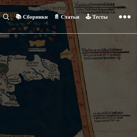
📚
Сборники
📄
Статьи
🕹️
Тесты