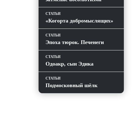
СТАТЬИ
«Когорта добромыслящих»
СТАТЬИ
Эпоха тюрок. Печенеги
СТАТЬИ
Одоакр, сын Эдика
СТАТЬИ
Подмосковный шёлк