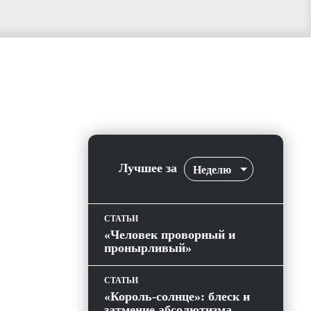
Лучшее за
Неделю
СТАТЬИ
«Человек проворный и
пронырливый»
СТАТЬИ
«Король-солнце»: блеск и
затмение абсолютизма