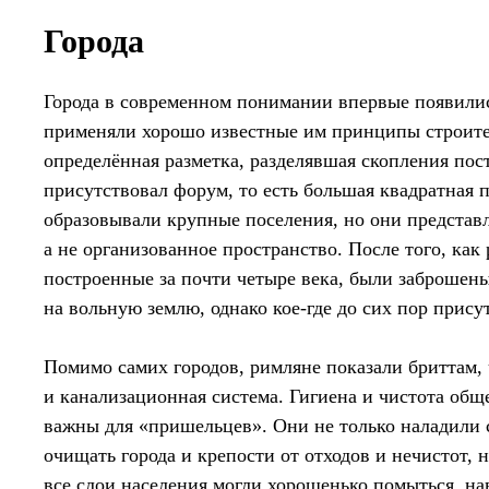
Города
Города в современном понимании впервые появилис
применяли хорошо известные им принципы строител
определённая разметка, разделявшая скопления пос
присутствовал форум, то есть большая квадратная 
образовывали крупные поселения, но они представл
а не организованное пространство. После того, как
построенные за почти четыре века, были заброшены
на вольную землю, однако кое-где до сих пор прис
Помимо самих городов, римляне показали бриттам, 
и канализационная система. Гигиена и чистота об
важны для «пришельцев». Они не только наладили 
очищать города и крепости от отходов и нечистот, 
все слои населения могли хорошенько помыться, на