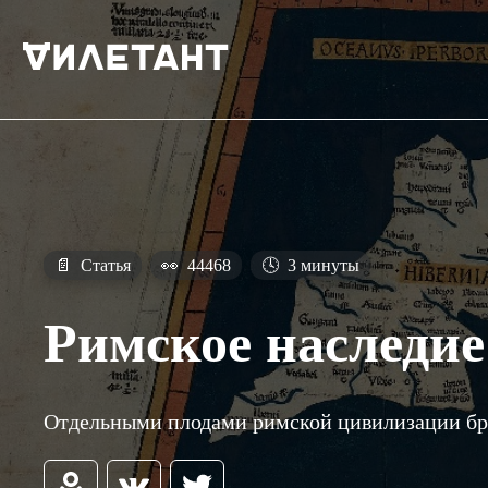
📄
Статья
👀
44468
🕓
3 минуты
Римское наследи
Отдельными плодами римской цивилизации бри