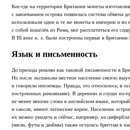
Кое-где на территории Британии монеты изготавлив
с завоеванием острова появилась система обмена де
использовали одни и те же монеты в империи и во 
с собой кошелёк из Рима, мог расплатиться его сод
В III веке н. э. были построены первые в Британи
Язык и письменность
До прихода римлян как таковой письменности в Б
Но после экспансии местное население смогло выу
и говорили иноземцы. Правда, это относилось, в о
построенных римлянами). В деревнях и глуши по-п
не менее многие слова в английском языке, который
и саксов, имеют латинские корни. Население остр
их можно увидеть и сейчас, например, на циферблат
(мили, футы и дюймы) также осталась бриттам в нас