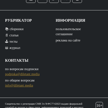
РУБРИКАТОР
ИНФОРМАЦИЯ
📚 сборники
пользовательское
соглашение
📄 статьи
реклама на сайте
🕹️ тесты
📖 журнал
КОНТАКТЫ
по вопросам подписки
podpiska@diletant.media
по общим вопросам
info@diletant.media
Свидетельство о регистрации СМИ Эл №ФС77-62623 выдано федеральной
16+
службой по надзору в сфере связи, информационных технологий и массовых