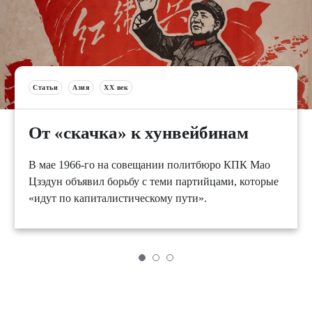
Статьи
Азия
XX век
От «скачка» к хунвейбинам
В мае 1966-го на совещании политбюро КПК Мао
Цзэдун объявил борьбу с теми партийцами, которые
«идут по капиталистическому пути».