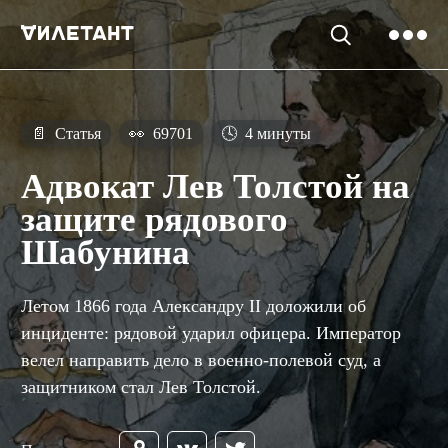
📄
Статья
👀
69701
🕓
4 минуты
Адвокат Лев Толстой на
защите рядового
Шабунина
Летом 1866 года Александру II доложили об
инциденте: рядовой ударил офицера. Император
велел направить дело в военно-полевой суд, а
защитником стал Лев Толстой.