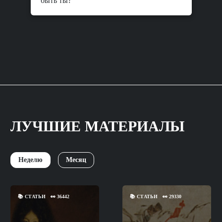
быть ты?
ЛУЧШИЕ МАТЕРИАЛЫ
Неделю
Месяц
📚
СТАТЬИ
👀
36442
📚
СТАТЬИ
👀
29330