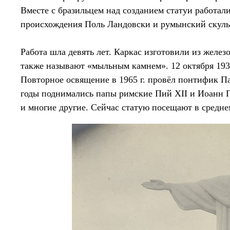
Вместе с бразильцем над созданием статуи работал
происхождения Поль Ландовски и румынский скуль
Работа шла девять лет. Каркас изготовили из желез
также называют «мыльным камнем». 12 октября 1931
Повторное освящение в 1965 г. провёл понтифик Па
годы поднимались папы римские Пий XII и Иоанн П
и многие другие. Сейчас статую посещают в средне