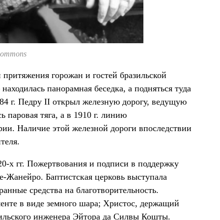
Commons
ой притяжения горожан и гостей бразильской
аходилась панорамная беседка, а подняться туда
84 г. Педру II открыл железную дорогу, ведущую
 паровая тяга, а в 1910 г. линию
ии. Наличие этой железной дороги впоследствии
теля.
20-х гг. Пожертвования и подписи в поддержку
е-Жанейро. Баптистская церковь выступала
ранные средства на благотворительность.
менте в виде земного шара; Христос, держащий
ильского инженера Эйтора да Силвы Кошты.