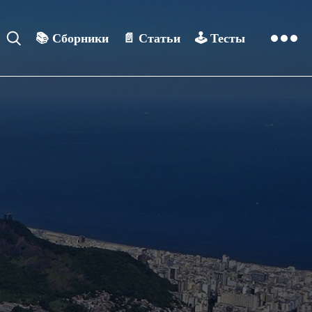
📚
Сборники
📄
Статьи
🕹️
Тесты