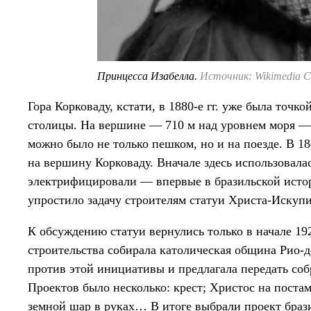
Принцесса Изабелла.
Источник: Wikimedia 
Гора Корковаду, кстати, в 1880-е гг. уже была точк
столицы. На вершине — 710 м над уровнем моря — н
можно было не только пешком, но и на поезде. В 18
на вершину Корковаду. Вначале здесь использовалась
электрифицировали — впервые в бразильской истор
упростило задачу строителям статуи Христа-Искупи
К обсуждению статуи вернулись только в начале 19
строительства собирала католическая община Рио-д
против этой инициативы и предлагала передать соб
Проектов было несколько: крест; Христос на поста
земной шар в руках… В итоге выбрали проект браз