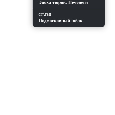
Эпоха тюрок. Печенеги
СТАТЬИ
Подмосковный шёлк