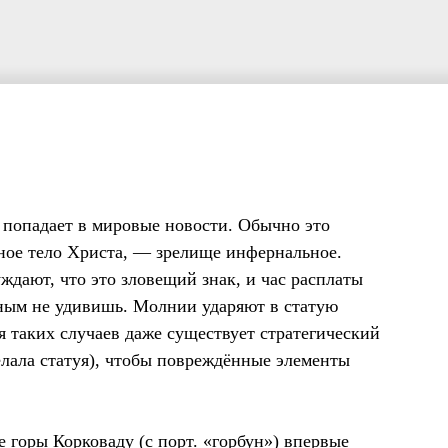
 попадает в мировые новости. Обычно это
ное тело Христа, — зрелище инфернальное.
дают, что это зловещий знак, и час расплаты
бным не удивишь. Молнии ударяют в статую
я таких случаев даже существует стратегический
делала статуя), чтобы повреждённые элементы
 горы Корковаду (с порт. «горбун») впервые