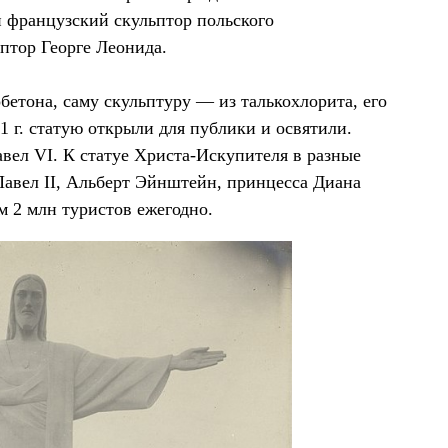
и французский скульптор польского
птор Георге Леонида.
обетона, саму скульптуру — из талькохлорита, его
 г. статую открыли для публики и освятили.
вел VI. К статуе Христа-Искупителя в разные
авел II, Альберт Эйнштейн, принцесса Диана
м 2 млн туристов ежегодно.