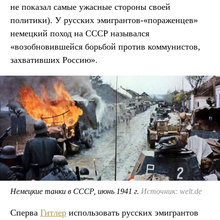
не показал самые ужасные стороны своей
политики). У русских эмигрантов-«пораженцев»
немецкий поход на СССР назывался
«возобновившейся борьбой против коммунистов,
захвативших Россию».
Немецкие танки в СССР, июнь 1941 г.
Источник: welt.de
Сперва
Гитлер
использовать русских эмигрантов