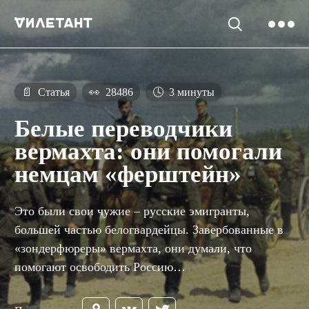
📄
Статья
👀
28486
🕓
3 минуты
Белые переводчики
вермахта: они помогали
немцам «ферштейн»
Это были свои чужие – русские эмигранты,
большей частью белогвардейцы. Завербованные в
«зондерфюреры» вермахта, они думали, что
помогают освободить Россию…