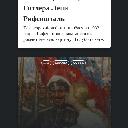
Гитлера Лени
Рифеншталь
Её авторский дебют пришёлся на 1932
год — Рифеншталь сняла мистико-
романтическую картину «Голубой свет».
ЕГЭ
ЕВРОПА
XX ВЕК