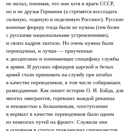
не желал, понимая, что они хотя и враги СССР,
но и не друзья Германии (а стремятся воссоздать
сильную, «единую и неделимую Россию»). Русские
военные фюреру тогда были не нужны (тем более
с русскими национальными устремлениями),
и своих кадров хватало. Но очень нужны были
переводчики, и лучше — приученные
к дисциплине и понимающие специфику службы
в армии. И русских офицеров царской и белых
армий стали принимать на службу при штабах
в качестве переводчиков, в том числе собиравших
разведданные. Как пишет историк О. И. Бэйда, для
многих эмигрантов, горевших жаждой реванша
и ненавистью к большевикам, «поступление
в вермахт в качестве переводчиков было одним
из немногих путей на фронт». Служили они
в основном в статусе гражданских специалистов