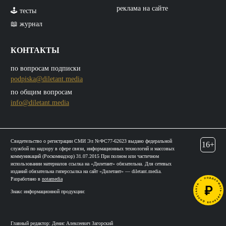
реклама на сайте
🕹️ тесты
📖 журнал
КОНТАКТЫ
по вопросам подписки
podpiska@diletant.media
по общим вопросам
info@diletant.media
Свидетельство о регистрации СМИ Эл №ФС77-62623 выдано федеральной
16+
службой по надзору в сфере связи, информационных технологий и массовых
коммуникаций (Роскомнадзор) 31.07.2015 При полном или частичном
использовании материалов ссылка на «Дилетант» обязательна. Для сетевых
изданий обязательна гиперссылка на сайт «Дилетант» — diletant.media.
Разработано в
notamedia
Знакс информационной продукции:
Главный редактор: Денис Алексеевич Загорский