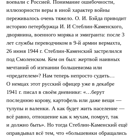
воевали с Россией. Понимание ошибочности,
иллюзорности веры в иной характер войны
переживалось очень тяжело. О. И. Бэйда приводит
историю петербуржца И. И Стеблин-Каменского,
дворянина, военного моряка и эмигранта: после 3
лет службы переводчиком в 9-й армии вермахта,
26 июня 1944 г. Стеблин-Каменский застрелился
под Смоленском. Кем он был: жертвой наивных
мечтаний об изгнании большевизма или
«предателем»? Нам теперь непросто судить…
О немцах этот русский офицер уже в декабре
1941 г. писал в своём дневнике: «…берут
последнюю корову, картофель или даже вещи —
тулупы и валенки. А как будет жить население —
всё равно, отношение как к мухам, помрут, так
и должно быть». Но тогда Стеблин-Каменский ещё
оправдывал всё тем, что «большевики обращались