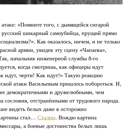
 атаке: «Помните того, с дымящейся сигарой
от русский шикарный самоубийца, прущий прямо
социализма?». Как оказалось, ничем, и не только
расной армии, увидев эту сцену «Чапаева»,
Так, начальник инженерной службы 8-го
дуется, когда смотришь, как офицеры идут
ак идут, черти! Как идут!» Такую реакцию
ческой атаки Васильевым пришлось побороться. И,
енее демократичными и дружелюбными, чем
а сословия, отстранёнными от трудового народа.
шие видеть белых даже в осторожно
картины стал…
Сталин
. Вождю картина
омиссары, а боевые достоинства белых лишь