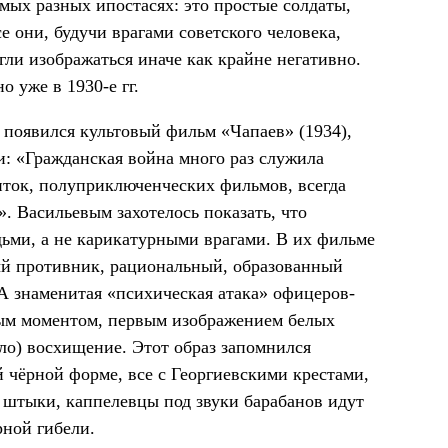
мых разных ипостасях: это простые солдаты,
 они, будучи врагами советского человека,
гли изображаться иначе как крайне негативно.
 уже в 1930-е гг.
не появился культовый фильм «Чапаев» (1934),
: «Гражданская война много раз служила
иток, полуприключенческих фильмов, всегда
. Васильевым захотелось показать, что
дьми, а не карикатурными врагами. В их фильме
й противник, рациональный, образованный
 А знаменитая «психическая атака» офицеров-
ным моментом, первым изображением белых
ало) восхищение. Этот образ запомнился
 чёрной форме, все с Георгиевскими крестами,
 штыки, каппелевцы под звуки барабанов идут
рной гибели.