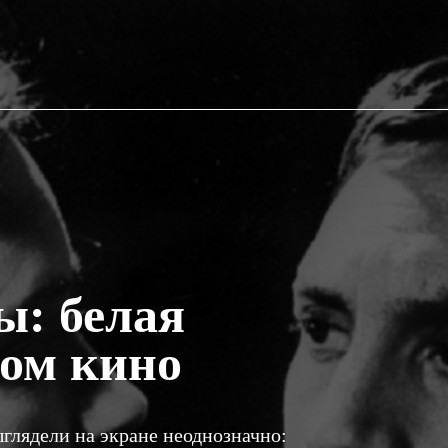
ы: белая
ком кино
глядели на экране неоднозначно: