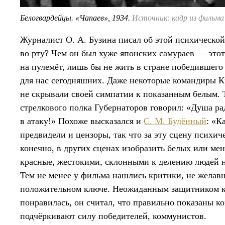
Белогвардейцы. «Чапаев», 1934.
Источник: кадр из фильма
Журналист О. А. Бузина писал об этой психической
во рту? Чем он был хуже японских самураев — эт
на пулемёт, лишь бы не жить в стране победившего 
для нас сегодняшних. Даже некоторые командиры К
не скрывали своей симпатии к показанным белым. 
стрелкового полка Губернаторов говорил: «Душа ра
в атаку!» Похоже высказался и
С. М. Будённый
: «К
предвидели и цензоры, так что за эту сцену психи
конечно, в других сценах изобразить белых или м
красные, жестокими, склонными к делению людей н
Тем не менее у фильма нашлись критики, не желав
положительном ключе. Неожиданным защитником 
понравилась, он считал, что правильно показаны к
подчёркивают силу победителей, коммунистов.