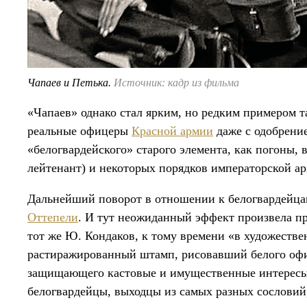
Чапаев и Петька.
Источник: кадр из фильма
«Чапаев» однако стал ярким, но редким примером та
реальные офицеры
Красной армии
даже с одобрени
«белогвардейского» старого элемента, как погоны,
лейтенант) и некоторых порядков императорской а
Дальнейший поворот в отношении к белогвардейца
Оттепели
. И тут неожиданный эффект произвела про
тот же Ю. Кондаков, к тому времени «в художестве
растиражированный штамп, рисовавший белого офи
защищающего кастовые и имущественные интересы,
белогвардейцы, выходцы из самых разных сословий,