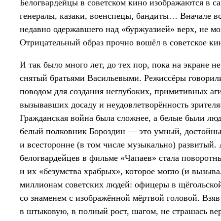
Белогвардейцы в советском кино изображаются в са
генералы, казаки, военспецы, бандиты… Вначале все
недавно одержавшего над «буржуазией» верх, не мо
Отрицательный образ прочно вошёл в советское кино
И так было много лет, до тех пор, пока на экране 
снятый братьями Васильевыми. Режиссёры говорили
поводом для создания неглубоких, примитивных аг
вызывавших досаду и неудовлетворённость зрителя»
Гражданская война была сложнее, а белые были лю
белый полковник Бороздин — это умный, достойны
и всесторонне (в том числе музыкально) развитый.
белогвардейцев в фильме «Чапаев» стала поворот
и их «безумства храбрых», которое могло (и вызыв
миллионам советских людей: офицеры в щёгольской
со знаменем с изображённой мёртвой головой. Взяв
в штыковую, в полный рост, шагом, не страшась ве