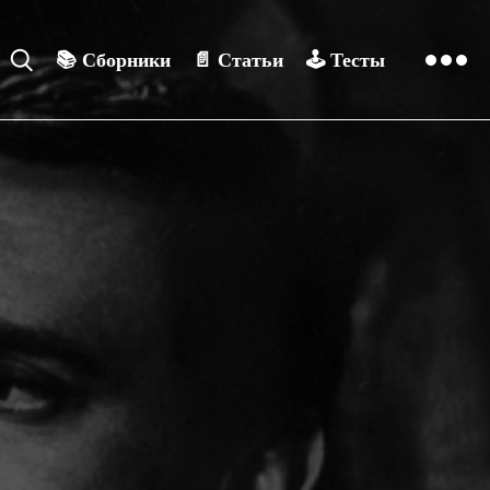
📚
Сборники
📄
Статьи
🕹️
Тесты