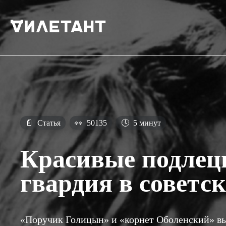
📄
Статья
👀
50135
🕓
5 минут
Красивые подлец
гвардия в советс
«Поручик Голицын» и «корнет Оболенский» вы