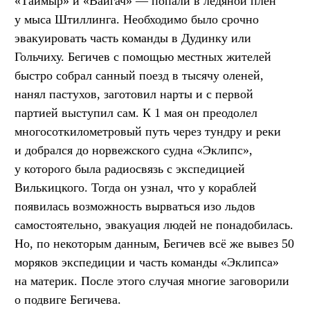
«Таймыр» и «Вайгач» — попали в ледяной плен
у мыса Штиллинга. Необходимо было срочно
эвакуировать часть команды в Дудинку или
Гольчиху. Бегичев с помощью местных жителей
быстро собрал санный поезд в тысячу оленей,
нанял пастухов, заготовил нарты и с первой
партией выступил сам. К 1 мая он преодолел
многосоткилометровый путь через тундру и реки
и добрался до норвежского судна «Эклипс»,
у которого была радиосвязь с экспедицией
Вилькицкого. Тогда он узнал, что у кораблей
появилась возможность вырваться изо льдов
самостоятельно, эвакуация людей не понадобилась.
Но, по некоторым данным, Бегичев всё же вывез 50
моряков экспедиции и часть команды «Эклипса»
на материк. После этого случая многие заговорили
о подвиге Бегичева.