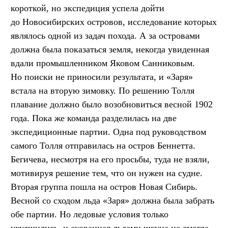
короткой, но экспедиция успела дойти
до Новосибирских островов, исследование которых
являлось одной из задач похода. А за островами
должна была показаться земля, некогда увиденная
вдали промышленником Яковом Санниковым.
Но поиски не приносили результата, и «Заря»
встала на вторую зимовку. По решению Толля
плавание должно было возобновиться весной 1902
года. Пока же команда разделилась на две
экспедиционные партии. Одна под руководством
самого Толля отправилась на остров Беннетта.
Бегичева, несмотря на его просьбы, туда не взяли,
мотивируя решение тем, что он нужен на судне.
Вторая группа пошла на остров Новая Сибирь.
Весной со сходом льда «Заря» должна была забрать
обе партии. Но ледовые условия только
ухудшились, и скованная льдами шхуна не смогла