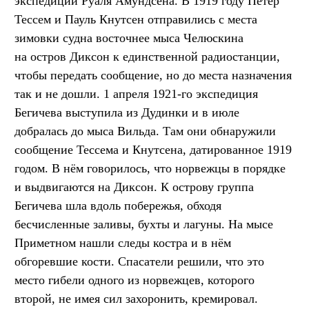
экспедиции Руаля Амундсена. В 1919 году Петер
Тессем и Пауль Кнутсен отправились с места
зимовки судна восточнее мыса Челюскина
на остров Диксон к единственной радиостанции,
чтобы передать сообщение, но до места назначения
так и не дошли. 1 апреля 1921-го экспедиция
Бегичева выступила из Дудинки и в июле
добралась до мыса Вильда. Там они обнаружили
сообщение Тессема и Кнутсена, датированное 1919
годом. В нём говорилось, что норвежцы в порядке
и выдвигаются на Диксон. К острову группа
Бегичева шла вдоль побережья, обходя
бесчисленные заливы, бухты и лагуны. На мысе
Приметном нашли следы костра и в нём
обгоревшие кости. Спасатели решили, что это
место гибели одного из норвежцев, которого
второй, не имея сил захоронить, кремировал.