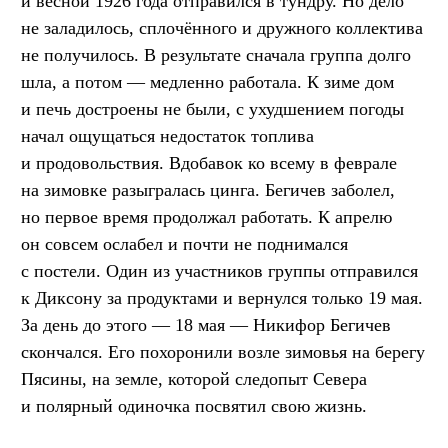
и весной 1926 года отправился в тундру. Но дело
не заладилось, сплочённого и дружного коллектива
не получилось. В результате сначала группа долго
шла, а потом — медленно работала. К зиме дом
и печь достроены не были, с ухудшением погоды
начал ощущаться недостаток топлива
и продовольствия. Вдобавок ко всему в феврале
на зимовке разыгралась цинга. Бегичев заболел,
но первое время продолжал работать. К апрелю
он совсем ослабел и почти не поднимался
с постели. Один из участников группы отправился
к Диксону за продуктами и вернулся только 19 мая.
За день до этого — 18 мая — Никифор Бегичев
скончался. Его похоронили возле зимовья на берегу
Пясины, на земле, которой следопыт Севера
и полярный одиночка посвятил свою жизнь.