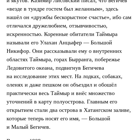
и якутов. Казимир Лисовский писал, что Бегичев
«везде в тундре гостем был желанным», здесь
нашёл он «дружбы бескорыстное счастье», ибо сам
отличался дружелюбием, отзывчивостью,
искренностью. Коренные обитатели Таймыра
называли его Улахан Анцыфер — Большой
Никифор. Они рассказывали ему о внутренних
областях Таймыра, горах Бырранга, побережье
Ледовитого океана, подвигнув Бегичева
на исследование этих мест. На лодках, собаках,
оленях и даже пешком он объездил и обошёл
практически весь Таймыр и внёс множество
уточнений в карту полуострова. Главным его
открытием стали два острова в Хатангском заливе,
которые теперь носят его имя, — Большой
и Малый Бегичев.