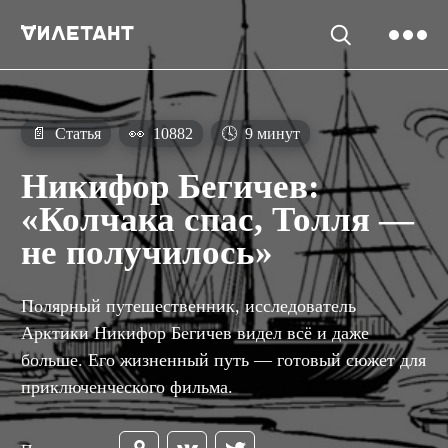
📄
Статья
👀
10882
🕓
9 минут
Никифор Бегичев:
«Колчака спас, Толля —
не получилось»
Полярный путешественник, исследователь
Арктики Никифор Бегичев видел всё и даже
больше. Его жизненный путь — готовый сюжет для
приключенческого фильма.