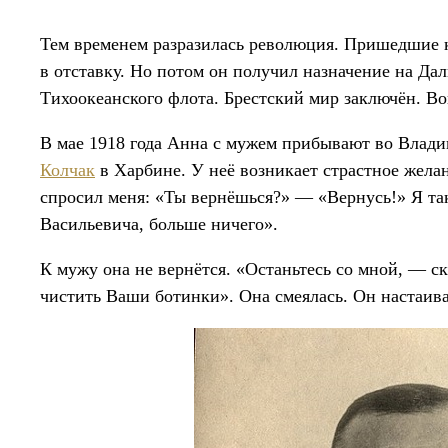
Тем временем разразилась революция. Пришедшие 
в отставку. Но потом он получил назначение на Д
Тихоокеанского флота. Брестский мир заключён. Во
В мае 1918 года Анна с мужем прибывают во Владив
Колчак
в Харбине. У неё возникает страстное жела
спросил меня: «Ты вернёшься?» — «Вернусь!» Я так
Васильевича, больше ничего».
К мужу она не вернётся. «Останьтесь со мной, — с
чистить Ваши ботинки». Она смеялась. Он настаива