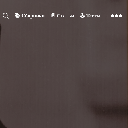
📚
Сборники
📄
Статьи
🕹️
Тесты