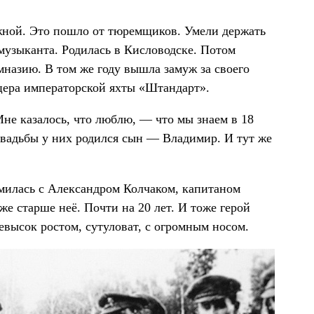
яжной. Это пошло от тюремщиков. Умели держать
музыканта. Родилась в Кисловодске. Потом
имназию. В том же году вышла замуж за своего
цера императорской яхты «Штандарт».
Мне казалось, что люблю, — что мы знаем в 18
 свадьбы у них родился сын — Владимир. И тут же
омилась с Александром Колчаком, капитаном
е старше неё. Почти на 20 лет. И тоже герой
невысок ростом, сутуловат, с огромным носом.