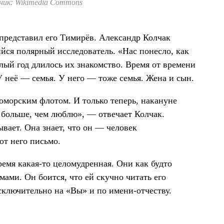
ик: Wikimedia Commons
представил его Тимирёв. Александр Колчак
ся полярный исследователь. «Нас понесло, как
лый год длилось их знакомство. Время от времени
У неё — семья. У него — тоже семья. Жена и сын.
оморским флотом. И только теперь, накануне
с больше, чем люблю», — отвечает Колчак.
ывает. Она знает, что он — человек
от него письмо.
ремя какая-то целомудренная. Они как будто
мами. Он боится, что ей скучно читать его
сключительно на «Вы» и по имени-отчеству.