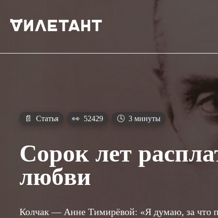
📄
Статья
👀
52429
🕓
3 минуты
Сорок лет распла
любви
Колчак — Анне Тимирёвой: «Я думаю, за что п