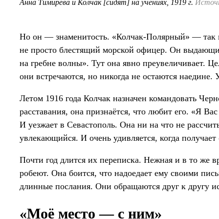
Анна Тимирёва и Колчак [сидят] на учениях, 1919 г.
Источн
Но он — знаменитость. «Колчак-Полярный» — так 
не просто блестящий морской офицер. Он выдающий
на гребне волны». Тут она явно преувеличивает. Це
они встречаются, но никогда не остаются наедине. 
Летом 1916 года Колчак назначен командовать Черн
расставания, она признаётся, что любит его. «Я Ва
И уезжает в Севастополь. Она ни на что не рассчит
увлекающийся. И очень удивляется, когда получает 
Почти год длится их переписка. Нежная и в то же в
робеют. Она боится, что надоедает ему своими пись
длинные послания. Они обращаются друг к другу и
«Моё место — с ним»