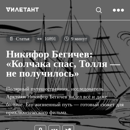
📄
Статья
👀
10891
🕓
9 минут
Никифор Бегичев:
«Колчака спас, Толля —
не получилось»
Полярный путешественник, исследователь
Арктики Никифор Бегичев видел всё и даже
больше. Его жизненный путь — готовый сюжет для
приключенческого фильма.