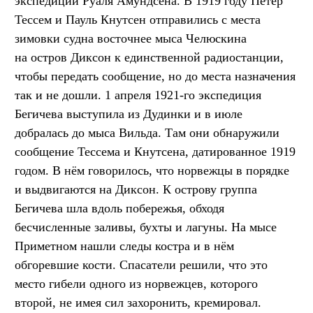
экспедиции Руаля Амундсена. В 1919 году Петер
Тессем и Пауль Кнутсен отправились с места
зимовки судна восточнее мыса Челюскина
на остров Диксон к единственной радиостанции,
чтобы передать сообщение, но до места назначения
так и не дошли. 1 апреля 1921-го экспедиция
Бегичева выступила из Дудинки и в июле
добралась до мыса Вильда. Там они обнаружили
сообщение Тессема и Кнутсена, датированное 1919
годом. В нём говорилось, что норвежцы в порядке
и выдвигаются на Диксон. К острову группа
Бегичева шла вдоль побережья, обходя
бесчисленные заливы, бухты и лагуны. На мысе
Приметном нашли следы костра и в нём
обгоревшие кости. Спасатели решили, что это
место гибели одного из норвежцев, которого
второй, не имея сил захоронить, кремировал.