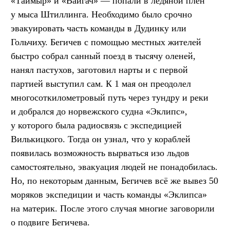
«Таймыр» и «Вайгач» — попали в ледяной плен
у мыса Штиллинга. Необходимо было срочно
эвакуировать часть команды в Дудинку или
Гольчиху. Бегичев с помощью местных жителей
быстро собрал санный поезд в тысячу оленей,
нанял пастухов, заготовил нарты и с первой
партией выступил сам. К 1 мая он преодолел
многосоткилометровый путь через тундру и реки
и добрался до норвежского судна «Эклипс»,
у которого была радиосвязь с экспедицией
Вилькицкого. Тогда он узнал, что у кораблей
появилась возможность вырваться изо льдов
самостоятельно, эвакуация людей не понадобилась.
Но, по некоторым данным, Бегичев всё же вывез 50
моряков экспедиции и часть команды «Эклипса»
на материк. После этого случая многие заговорили
о подвиге Бегичева.