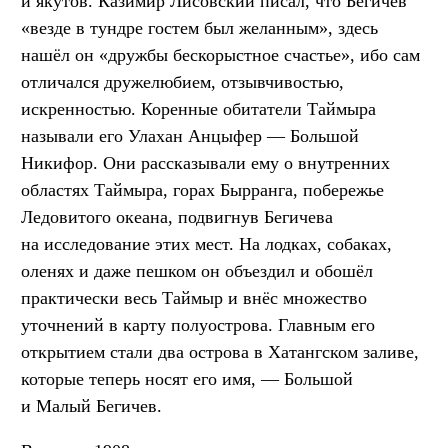
и якутов. Казимир Лисовский писал, что Бегичев
«везде в тундре гостем был желанным», здесь
нашёл он «дружбы бескорыстное счастье», ибо сам
отличался дружелюбием, отзывчивостью,
искренностью. Коренные обитатели Таймыра
называли его Улахан Анцыфер — Большой
Никифор. Они рассказывали ему о внутренних
областях Таймыра, горах Бырранга, побережье
Ледовитого океана, подвигнув Бегичева
на исследование этих мест. На лодках, собаках,
оленях и даже пешком он объездил и обошёл
практически весь Таймыр и внёс множество
уточнений в карту полуострова. Главным его
открытием стали два острова в Хатангском заливе,
которые теперь носят его имя, — Большой
и Малый Бегичев.