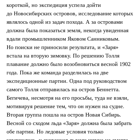
короткой, но экспедиция успела дойти
до Новосибирских островов, исследование которых
являлось одной из задач похода. А за островами
должна была показаться земля, некогда увиденная
вдали промышленником Яковом Санниковым.
Но поиски не приносили результата, и «Заря»
встала на вторую зимовку. По решению Толля
плавание должно было возобновиться весной 1902
года. Пока же команда разделилась на две
экспедиционные партии. Одна под руководством
самого Толля отправилась на остров Беннетта.
Бегичева, несмотря на его просьбы, туда не взяли,
мотивируя решение тем, что он нужен на судне.
Вторая группа пошла на остров Новая Сибирь.
Весной со сходом льда «Заря» должна была забрать
обе партии. Но ледовые условия только
ухудшились, и скованная льдами шхуна не смогла