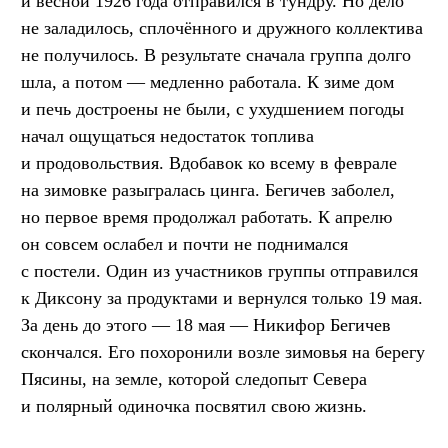
и весной 1926 года отправился в тундру. Но дело
не заладилось, сплочённого и дружного коллектива
не получилось. В результате сначала группа долго
шла, а потом — медленно работала. К зиме дом
и печь достроены не были, с ухудшением погоды
начал ощущаться недостаток топлива
и продовольствия. Вдобавок ко всему в феврале
на зимовке разыгралась цинга. Бегичев заболел,
но первое время продолжал работать. К апрелю
он совсем ослабел и почти не поднимался
с постели. Один из участников группы отправился
к Диксону за продуктами и вернулся только 19 мая.
За день до этого — 18 мая — Никифор Бегичев
скончался. Его похоронили возле зимовья на берегу
Пясины, на земле, которой следопыт Севера
и полярный одиночка посвятил свою жизнь.