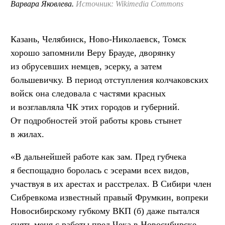
Варвара Яковлева.
Источник: Wikimedia Commons
Казань, Челябинск, Ново-Николаевск, Томск
хорошо запомнили Веру Брауде, дворянку
из обрусевших немцев, эсерку, а затем
большевичку. В период отступления колчаковских
войск она следовала с частями красных
и возглавляла ЧК этих городов и губерний.
От подробностей этой работы кровь стынет
в жилах.
«В дальнейшей работе как зам. Пред губчека
я беспощадно боролась с эсерами всех видов,
участвуя в их арестах и расстрелах. В Сибири член
Сибревкома известный правый Фрумкин, вопреки
Новосибирскому губкому ВКП (б) даже пытался
снять меня с работы пред Чека в Новосибирске