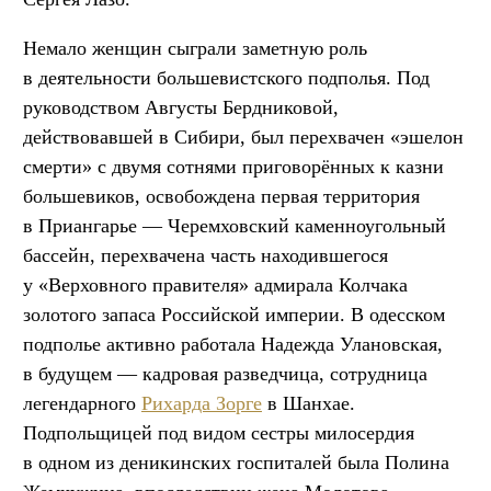
Немало женщин сыграли заметную роль
в деятельности большевистского подполья. Под
руководством Августы Бердниковой,
действовавшей в Сибири, был перехвачен «эшелон
смерти» с двумя сотнями приговорённых к казни
большевиков, освобождена первая территория
в Приангарье — Черемховский каменноугольный
бассейн, перехвачена часть находившегося
у «Верховного правителя» адмирала Колчака
золотого запаса Российской империи. В одесском
подполье активно работала Надежда Улановская,
в будущем — кадровая разведчица, сотрудница
легендарного
Рихарда Зорге
в Шанхае.
Подпольщицей под видом сестры милосердия
в одном из деникинских госпиталей была Полина