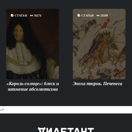
📚
СТАТЬИ
👀
36274
📚
СТАТЬИ
👀
29208
«Король-солнце»: блеск и
Эпоха тюрок. Печенеги
затмение абсолютизма
->