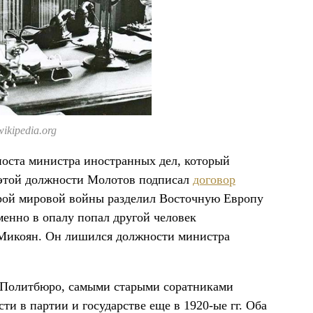
ikipedia.org
поста министра иностранных дел, который
а этой должности Молотов подписал
договор
рой мировой войны разделил Восточную Европу
енно в опалу попал другой человек
 Микоян. Он лишился должности министра
Политбюро, самыми старыми соратниками
и в партии и государстве еще в 1920-ые гг. Оба