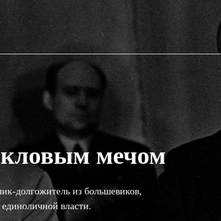
окловым мечом
чик-долгожитель из большевиков,
 единоличной власти.