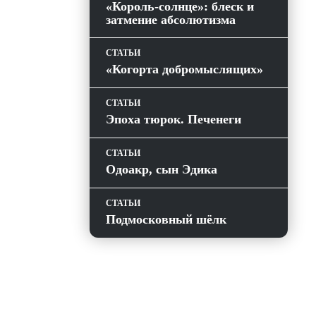
«Король-солнце»: блеск и
затмение абсолютизма
СТАТЬИ
«Когорта добромыслящих»
СТАТЬИ
Эпоха тюрок. Печенеги
СТАТЬИ
Одоакр, сын Эдика
СТАТЬИ
Подмосковный шёлк