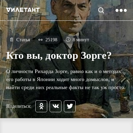
📄
Статья
👀
25198
🕓
8 минут
Кто вы, доктор Зорге?
О личности Рихарда Зорге, равно как и о методах
его работы в Японии ходит много домыслов, и
найти среди них реальные факты не так уж просто.
Поделиться: