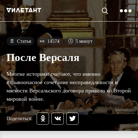
📄
Статья
👀
14574
🕓
5 минут
После Версаля
Многие историки считают, что именно
взрывоопасное сочетание несправедливости и
мягкости Версальского договора привело ко Второй
мировой войне.
Поделиться: