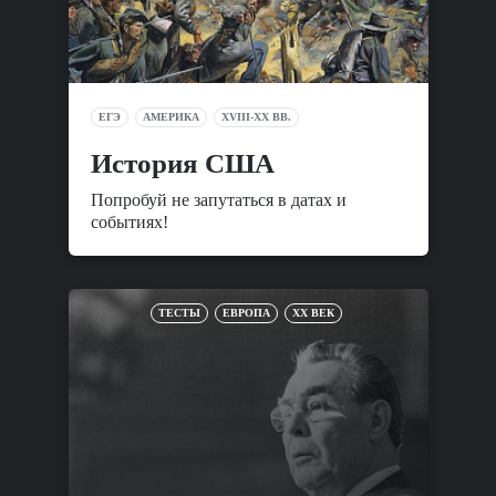
ЕГЭ
АМЕРИКА
XVIII-XX ВВ.
История США
Попробуй не запутаться в датах и
событиях!
ТЕСТЫ
ЕВРОПА
XX ВЕК