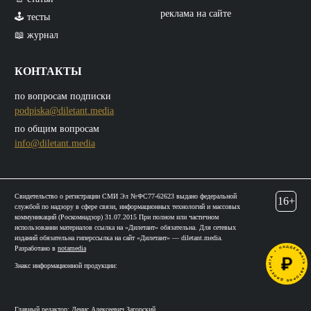
реклама на сайте
🕹️ тесты
📖 журнал
КОНТАКТЫ
по вопросам подписки
podpiska@diletant.media
по общим вопросам
info@diletant.media
Свидетельство о регистрации СМИ Эл №ФС77-62623 выдано федеральной
16+
службой по надзору в сфере связи, информационных технологий и массовых
коммуникаций (Роскомнадзор) 31.07.2015 При полном или частичном
использовании материалов ссылка на «Дилетант» обязательна. Для сетевых
изданий обязательна гиперссылка на сайт «Дилетант» — diletant.media.
Разработано в
notamedia
Знакс информационной продукции:
Главный редактор: Денис Алексеевич Загорский