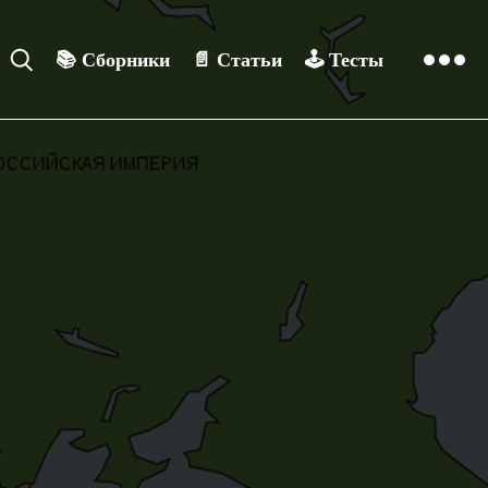
📚
Сборники
📄
Статьи
🕹️
Тесты