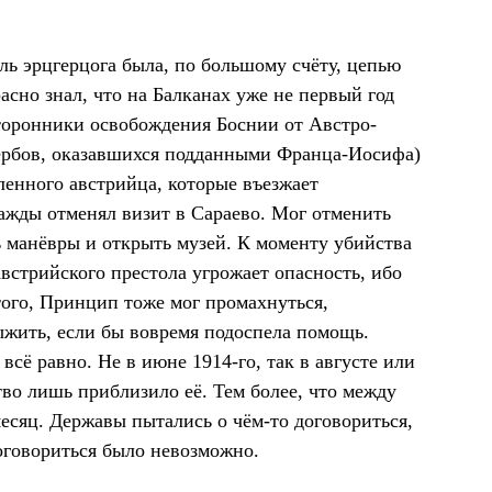
ль эрцгерцога была, по большому счёту, цепью
асно знал, что на Балканах уже не первый год
сторонники освобождения Боснии от Австро-
сербов, оказавшихся подданными Франца-Иосифа)
ленного австрийца, которые въезжает
важды отменял визит в Сараево. Мог отменить
ть манёвры и открыть музей. К моменту убийства
встрийского престола угрожает опасность, ибо
того, Принцип тоже мог промахнуться,
жить, если бы вовремя подоспела помощь.
всё равно. Не в июне 1914-го, так в августе или
тво лишь приблизило её. Тем более, что между
есяц. Державы пытались о чём-то договориться,
договориться было невозможно.