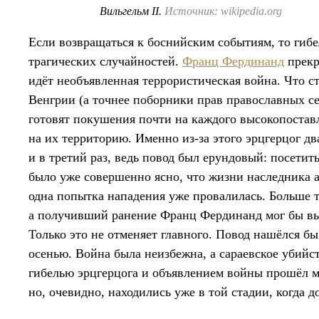
Вильгельм II.
Источник: wikipedia.org
Если возвращаться к боснийским событиям, то гибе
трагических случайностей.
Франц Фердинанд
прекр
идёт необъявленная террористическая война. Что 
Венгрии (а точнее поборники прав православных 
готовят покушения почти на каждого высокопостав
на их территорию. Именно из-за этого эрцгерцог д
и в третий раз, ведь повод был ерундовый: посети
было уже совершенно ясно, что жизни наследника а
одна попытка нападения уже провалилась. Больше 
а получивший ранение Франц Фердинанд мог бы вы
Только это не отменяет главного. Повод нашёлся бы 
осенью. Война была неизбежна, а сараевское убийс
гибелью эрцгерцога и объявлением войны прошёл м
но, очевидно, находились уже в той стадии, когда 