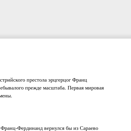
встрийского престола эрцгерцог Франц
небывалого прежде масштаба. Первая мировая
мены.
г Франц-Фердинанд вернулся бы из Сараево