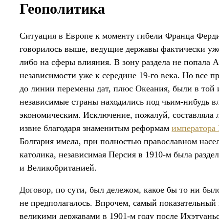
Геополитика
Ситуация в Европе к моменту гибели Франца Ферди
говорилось выше, ведущие державы фактически уже
либо на сферы влияния. В зону раздела не попала 
независимости уже к середине 19-го века. Но все п
до линии перемены дат, плюс Океания, были в той
независимые страны находились под чьим-нибудь в
экономическим. Исключение, пожалуй, составляла 
извне благодаря знаменитым реформам
императора
Болгария имела, при полностью православном насе
католика, независимая Персия в 1910-м была разде
и Великобританией.
Договор, по сути, был дележом, какое бы то ни был
не предполагалось. Впрочем, самый показательный
великими державами в 1901-м году после Ихэтуаньс