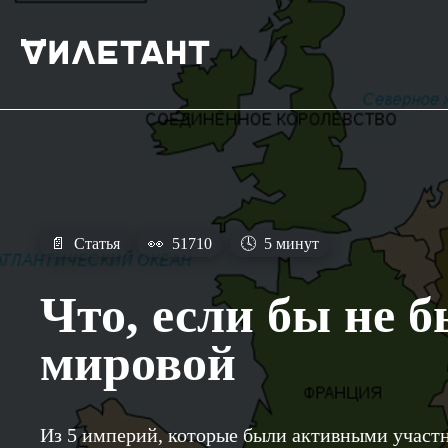
📄
Статья
👀
51710
🕓
5 минут
Что, если бы не 
мировой
Из 5 империй, которые были активными участ