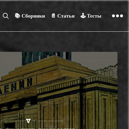
📚
Сборники
📄
Статьи
🕹️
Тесты