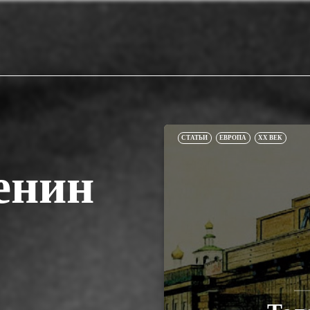
СТАТЬИ
ЕВРОПА
XX ВЕК
енин