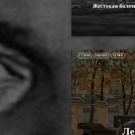
Жестокая болез
СТАТЬИ
ЕВРОПА
XX ВЕК
Ле