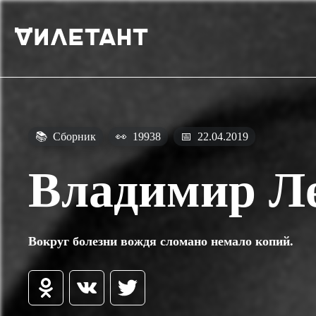
📚
Сборник
👀
19938
📅
22.04.2019
Владимир Л
Вокруг болезни вождя сломано немало копий.