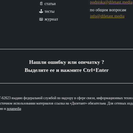
podpiska@diletant.media
📄 статьи
по общим вопросам
🕹️ тесты
info@diletant.media
📖 журнал
Нашли ошибку или опечатку ?
Выделите ее и нажмите Ctrl+Enter
62623 выдано федеральной службой по надзору в сфере связи, информационных техно
стичном использовании материалов ссылка на «Дилетант» обязательна. Для сетевых изд
ано в
notamedia