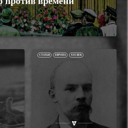
о против времени
СТАТЬИ
ЕВРОПА
XIX ВЕК