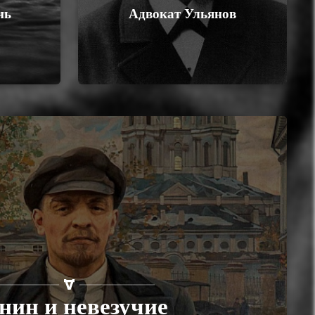
нь
Адвокат Ульянов
нин и невезучие