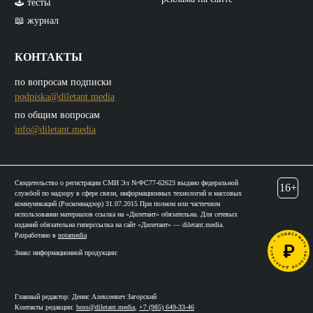
🕹️ тесты
📖 журнал
КОНТАКТЫ
по вопросам подписки
podpiska@diletant.media
по общим вопросам
info@diletant.media
Свидетельство о регистрации СМИ Эл №ФС77-62623 выдано федеральной
16+
службой по надзору в сфере связи, информационных технологий и массовых
коммуникаций (Роскомнадзор) 31.07.2015 При полном или частичном
использовании материалов ссылка на «Дилетант» обязательна. Для сетевых
изданий обязательна гиперссылка на сайт «Дилетант» — diletant.media.
Разработано в
notamedia
Знакс информационной продукции:
Главный редактор: Денис Алексеевич Загорский
Контакты редакции:
boss@diletant.media
,
+7 (985) 649-33-46