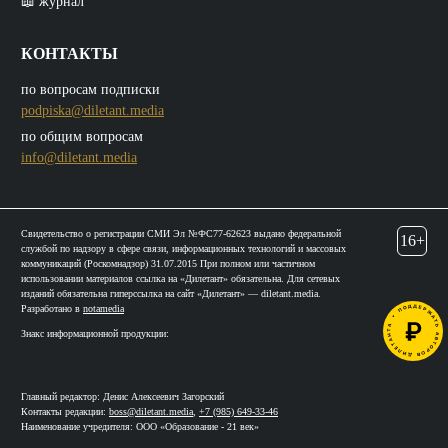
📖 журнал
КОНТАКТЫ
по вопросам подписки
podpiska@diletant.media
по общим вопросам
info@diletant.media
Свидетельство о регистрации СМИ Эл №ФС77-62623 выдано федеральной
16+
службой по надзору в сфере связи, информационных технологий и массовых
коммуникаций (Роскомнадзор) 31.07.2015 При полном или частичном
использовании материалов ссылка на «Дилетант» обязательна. Для сетевых
изданий обязательна гиперссылка на сайт «Дилетант» — diletant.media.
Разработано в
notamedia
Знакс информационной продукции:
Главный редактор: Денис Алексеевич Загорский
Контакты редакции:
boss@diletant.media
,
+7 (985) 649-33-46
Наименование учредителя: ООО «Образование - 21 век»