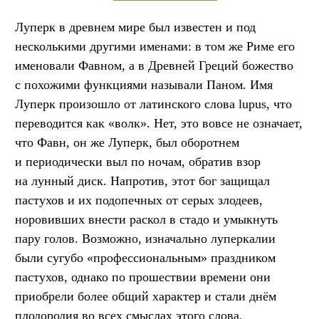
Луперк в древнем мире был известен и под
несколькими другими именами: в том же Риме его
именовали Фавном, а в Древней Греций божество
с похожими функциями называли Паном. Имя
Луперк произошло от латинского слова lupus, что
переводится как «волк». Нет, это вовсе не означает,
что Фавн, он же Луперк, был оборотнем
и периодически выл по ночам, обратив взор
на лунный диск. Напротив, этот бог защищал
пастухов и их подопечных от серых злодеев,
норовивших внести раскол в стадо и умыкнуть
пару голов. Возможно, изначально луперкалии
были сугубо «профессиональным» праздником
пастухов, однако по прошествии времени они
приобрели более общий характер и стали днём
плодородия во всех смыслах этого слова.