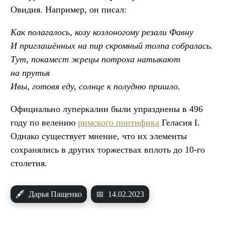
Овидия. Например, он писал:
Как полагалось, козу козлоногому резали Фавну
И приглашённых на пир скромный толпа собралась.
Тут, покамест жрецы потроха натыкают
на прутья
Ивы, готовя еду, солнце к полудню пришло.
Официально луперкалии были упразднены в 496
году по велению
римского понтифика
Геласия I.
Однако существует мнение, что их элементы
сохранялись в других торжествах вплоть до 10-го
столетия.
🖋
Дарья Пащенко
📅
14.02.2023