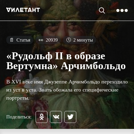
📄
Статья
👀
20939
🕓
2 минуты
«Рудольф II в образе
Вертумна» Арчимбольдо
В XVI веке имя Джузеппе Арчимбольдо переходило
из уст в уста. Знать обожала его специфические
портреты.
Поделиться: