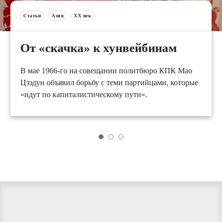
Статьи
Азия
XX век
От «скачка» к хунвейбинам
В мае 1966-го на совещании политбюро КПК Мао
Цзэдун объявил борьбу с теми партийцами, которые
«идут по капиталистическому пути».