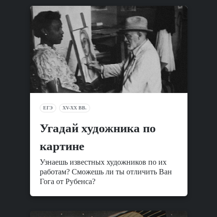
ЕГЭ
XV-XX ВВ.
Угадай художника по
картине
Узнаешь известных художников по их
работам? Сможешь ли ты отличить Ван
Гога от Рубенса?