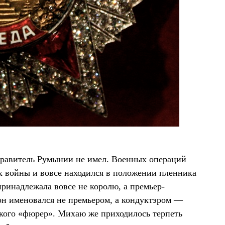
 правитель Румынии не имел. Военных операций
ах войны и вовсе находился в положении пленника
 принадлежала вовсе не королю, а премьер-
н именовался не премьером, а кондуктэром —
цкого «фюрер». Михаю же приходилось терпеть