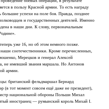
проведение боевых операций, в результате
ется в пользу Красной армии. То есть награду
ь большие успехи на поле боя. Правда, позднее
полководцев и государственных деятелей. Именно
ордена в наши дни. К слову, первоначальным
Родине».
теперь уже 16, но об этом немного позже.
 наши соотечественники. Кроме перечисленных,
ошенко, Мерецков и генерал Алексей
а, не имевший звания маршала. Но Антонов
ой армии.
нцы: британский фельдмаршал Бернард
 (в тот момент совсем ещё даже не президент),
нистр национальной обороны Польши Михал
ятый иностранец — румынский король Михай I.