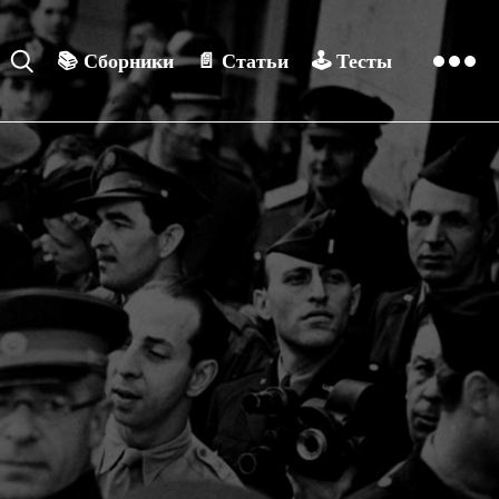
📚
Сборники
📄
Статьи
🕹️
Тесты