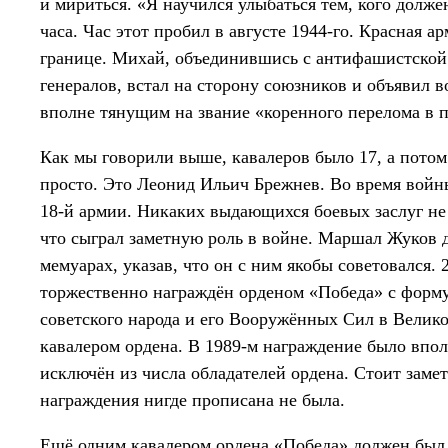
и мириться. «Я научился улыбаться тем, кого долже
часа. Час этот пробил в августе 1944-го. Красная 
границе. Михай, объединившись с антифашистской 
генералов, встал на сторону союзников и объявил
вполне тянущим на звание «коренного перелома в 
Как мы говорили выше, кавалеров было 17, а потом 
просто. Это Леонид Ильич Брежнев. Во время войн
18-й армии. Никаких выдающихся боевых заслуг не 
что сыграл заметную роль в войне. Маршал Жуков 
мемуарах, указав, что он с ним якобы советовался.
торжественно награждён орденом «Победа» с форму
советского народа и его Вооружённых Сил в Велико
кавалером ордена. В 1989-м награждение было впол
исключён из числа обладателей ордена. Стоит заме
награждения нигде прописана не была.
Ещё одним кавалером ордена «Победа» должен был с