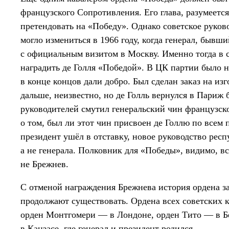
французского Сопротивления. Его глава, разумеетс
претендовать на «Победу». Однако советское руков
могло измениться в 1966 году, когда генерал, бывш
с официальным визитом в Москву. Именно тогда в 
наградить де Голля «Победой». В ЦК партии было 
в конце концов дали добро. Был сделан заказ на из
дальше, неизвестно, но де Голль вернулся в Париж б
руководителей смутил генеральский чин французско
о том, был ли этот чин присвоен де Голлю по всем п
президент ушёл в отставку, новое руководство рес
а не генерала. Полковник для «Победы», видимо, вс
не Брежнев.
С отменой награждения Брежнева история ордена за
продолжают существовать. Ордена всех советских к
орден Монтгомери — в Лондоне, орден Тито — в Бе
в Канзасе, где генерал и президент родился.