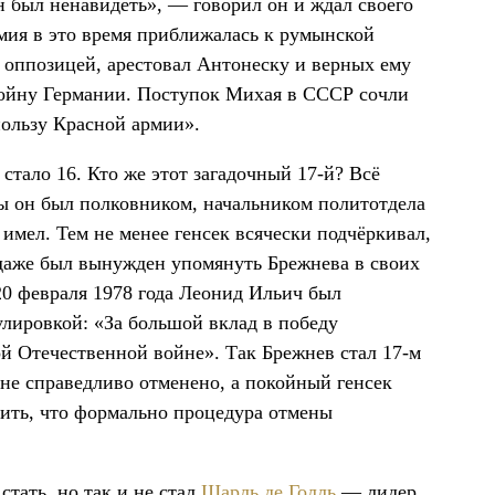
н был ненавидеть», — говорил он и ждал своего
армия в это время приближалась к румынской
оппозицей, арестовал Антонеску и верных ему
 войну Германии. Поступок Михая в СССР сочли
пользу Красной армии».
стало 16. Кто же этот загадочный 17-й? Всё
ы он был полковником, начальником политотдела
имел. Тем не менее генсек всячески подчёркивал,
даже был вынужден упомянуть Брежнева в своих
 20 февраля 1978 года Леонид Ильич был
лировкой: «За большой вклад в победу
й Отечественной войне». Так Брежнев стал 17-м
не справедливо отменено, а покойный генсек
тить, что формально процедура отмены
тать, но так и не стал
Шарль де Голль
— лидер