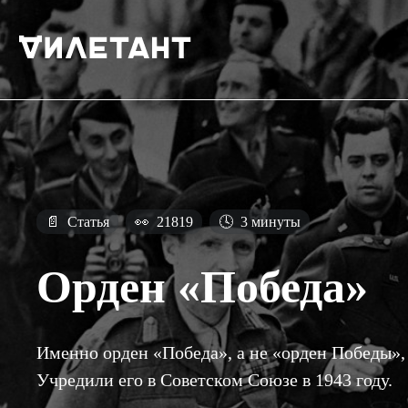
📄
Статья
👀
21819
🕓
3 минуты
Орден «Победа»
Именно орден «Победа», а не «орден Победы»,
Учредили его в Советском Союзе в 1943 году.