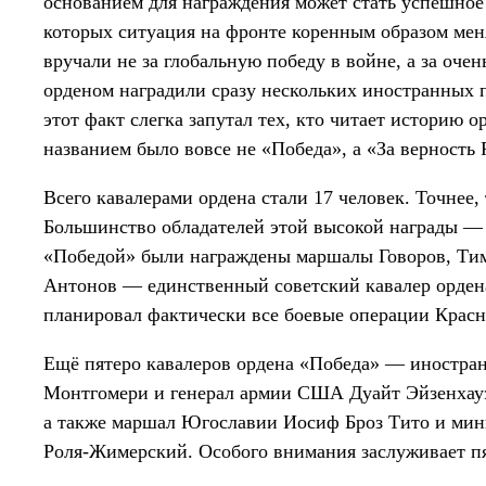
основанием для награждения может стать успешное 
которых ситуация на фронте коренным образом меня
вручали не за глобальную победу в войне, а за очен
орденом наградили сразу нескольких иностранных 
этот факт слегка запутал тех, кто читает историю 
названием было вовсе не «Победа», а «За верность 
Всего кавалерами ордена стали 17 человек. Точнее, 
Большинство обладателей этой высокой награды —
«Победой» были награждены маршалы Говоров, Тим
Антонов — единственный советский кавалер орден
планировал фактически все боевые операции Красн
Ещё пятеро кавалеров ордена «Победа» — иностра
Монтгомери и генерал армии США Дуайт Эйзенхауэр
а также маршал Югославии Иосиф Броз Тито и ми
Роля-Жимерский. Особого внимания заслуживает п