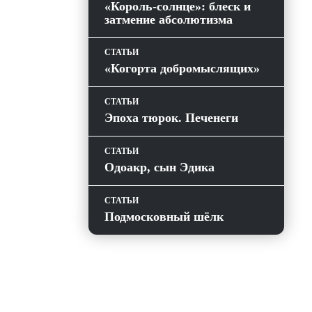
«Король-солнце»: блеск и
затмение абсолютизма
СТАТЬИ
«Когорта добромыслящих»
СТАТЬИ
Эпоха тюрок. Печенеги
СТАТЬИ
Одоакр, сын Эдика
СТАТЬИ
Подмосковный шёлк