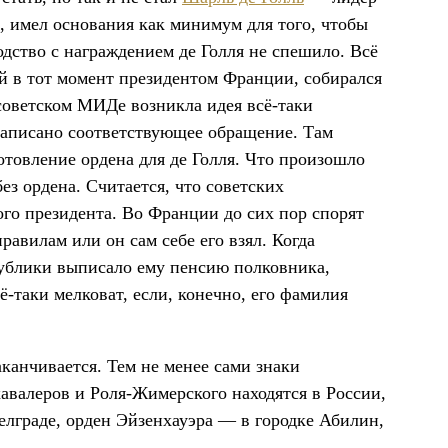
я, имел основания как минимум для того, чтобы
одство с награждением де Голля не спешило. Всё
ий в тот момент президентом Франции, собирался
советском МИДе возникла идея всё-таки
написано соответствующее обращение. Там
готовление ордена для де Голля. Что произошло
ез ордена. Считается, что советских
го президента. Во Франции до сих пор спорят
равилам или он сам себе его взял. Когда
публики выписало ему пенсию полковника,
ё-таки мелковат, если, конечно, его фамилия
канчивается. Тем не менее сами знаки
авалеров и Роля-Жимерского находятся в России,
лграде, орден Эйзенхауэра — в городке Абилин,