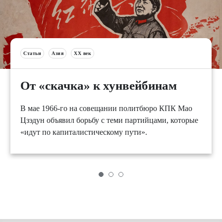
Статьи
Азия
XX век
От «скачка» к хунвейбинам
В мае 1966-го на совещании политбюро КПК Мао
Цзэдун объявил борьбу с теми партийцами, которые
«идут по капиталистическому пути».