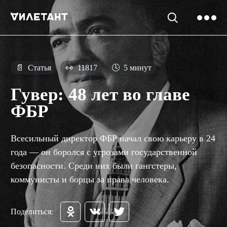
📄
Статья
👀
11817
🕓
5 минут
Гувер: 48 лет во главе
ФБР
Всесильный директор ФБР начал свою карьеру в 24
года — он боролся с угрозами государственной
безопасности. Среди них были гангстеры,
коммунисты и борцы за права человека.
Поделиться: