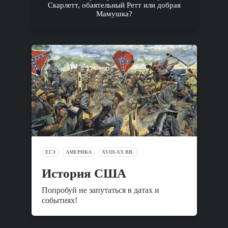
Скарлетт, обаятельный Ретт или добрая
Мамушка?
ЕГЭ
АМЕРИКА
XVIII-XX ВВ.
История США
Попробуй не запутаться в датах и
событиях!