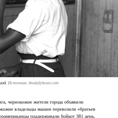
 год.
Источник: thedailybeast.com
нга, чернокожие жители города объявили
окожие владельцы машин перевозили «братьев
фроамериканцы поддерживали бойкот 381 день,