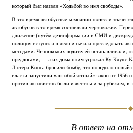
который был назван «Ходьбой во имя свободы».
В это время автобусные компании понесли значите
автобусов в то время составляли чернокожие. Перв
движение (путём дезинформации в СМИ и дискредита
полиция вступила в дело и начала преследовать ак
методами. Чернокожих водителей останавливали, п
предлогами, — а их домашним угрожал Ку-Клукс-Кла
Лютера Кинга бросили бомбу, что породило новый 
власти запустили «антибойкотный» закон от 1956 г
против активистов были известны и за рубежом, в т
В ответ на отм