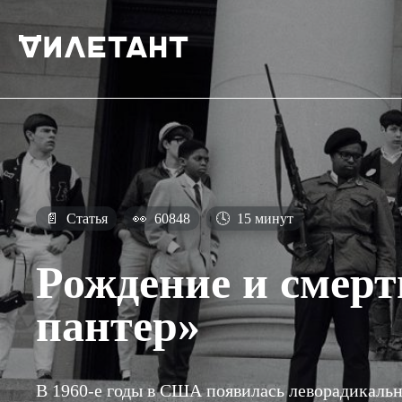
📄
Статья
👀
60848
🕓
15 минут
Рождение и смер
пантер»
В 1960-е годы в США появилась леворадикальн