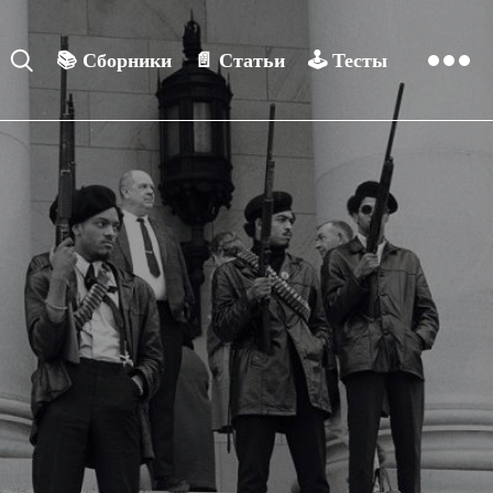
📚
Сборники
📄
Статьи
🕹️
Тесты