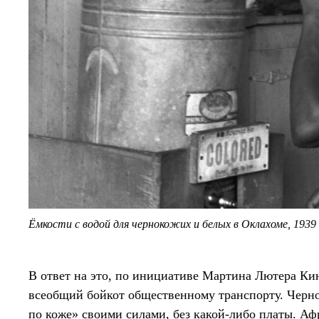
Ёмкости с водой для чернокожих и белых в Оклахоме, 1939
В ответ на это, по инициативе Мартина Лютера Ки
всеобщий бойкот общественному транспорту. Черн
по коже» своими силами, без какой-либо платы. А