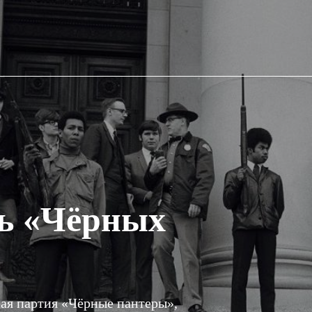
ть «Чёрных
ая партия «Чёрные пантеры»,