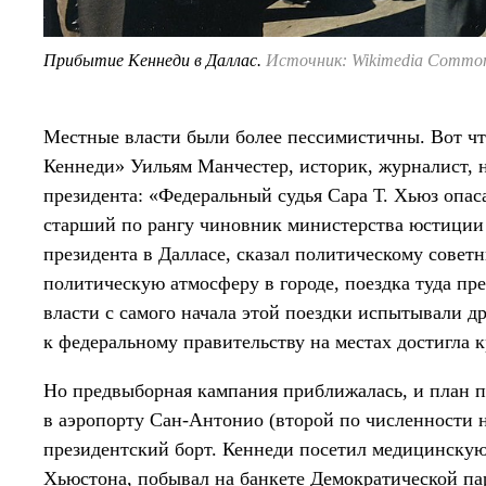
Прибытие Кеннеди в Даллас.
Источник: Wikimedia Commo
Местные власти были более пессимистичны. Вот чт
Кеннеди» Уильям Манчестер, историк, журналист,
президента: «Федеральный судья Сара Т. Хьюз опас
старший по рангу чиновник министерства юстиции в
президента в Далласе, сказал политическому совет
политическую атмосферу в городе, поездка туда пр
власти с самого начала этой поездки испытывали д
к федеральному правительству на местах достигла к
Но предвыборная кампания приближалась, и план пр
в аэропорту Сан-Антонио (второй по численности н
президентский борт. Кеннеди посетил медицинску
Хьюстона, побывал на банкете Демократической па