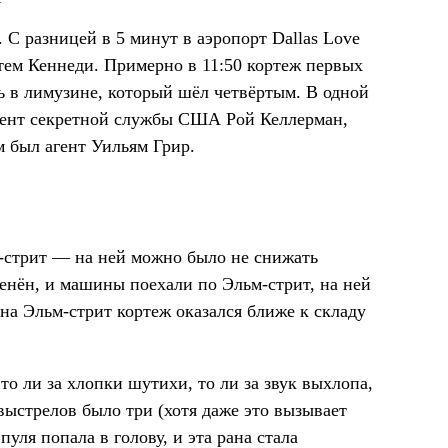
 С разницей в 5 минут в аэропорт Dallas Love
атем Кеннеди. Примерно в 11:50 кортеж первых
ь в лимузине, который шёл четвёртым. В одной
агент секретной службы США Рой Келлерман,
м был агент Уильям Грир.
-стрит — на ней можно было не снижать
енён, и машины поехали по Эльм-стрит, на ней
на Эльм-стрит кортеж оказался ближе к складу
о ли за хлопки шутихи, то ли за звук выхлопа,
выстрелов было три (хотя даже это вызывает
уля попала в голову, и эта рана стала