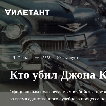
📄
Статья
👀
45378
🕓
4 минуты
Кто убил Джона 
Официальным подозреваемым в убийстве прези
во время единственного судебного процесса п