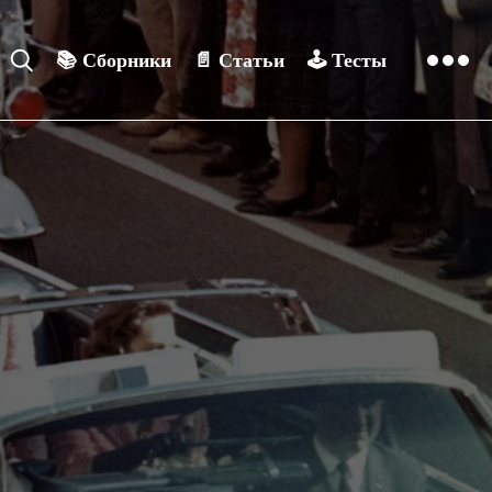
📚
Сборники
📄
Статьи
🕹️
Тесты