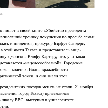
ns
о пишет в своей книге «Убийство президента
 написавший хронику покушения по просьбе семьи
алась инцидентов, прокурор Бэрфут Сандерс,
 этой части Техаса и представитель вице-
нику Джонсона Клифу Картеру, что, учитывая
едставляется «нецелесообразной». Городские
рожь в коленях. Волна враждебности
ритической точки, и они знали это».
езидентских поездок менять не стали. 21 ноября
аселения город Техаса) приземлился
ю школу ВВС, выступил в университете
ртии.