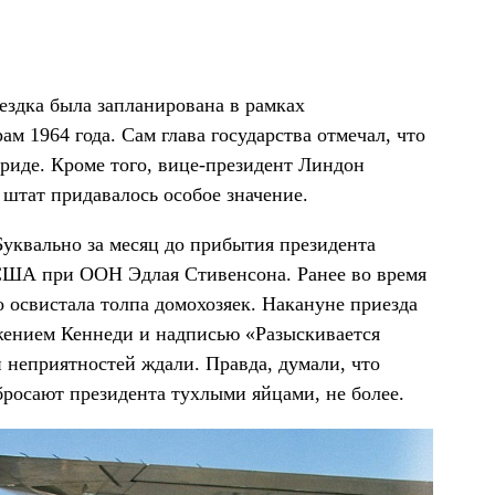
оездка была запланирована в рамках
м 1964 года. Сам глава государства отмечал, что
ориде. Кроме того, вице-президент Линдон
штат придавалось особое значение.
Буквально за месяц до прибытия президента
 США при ООН Эдлая Стивенсона. Ранее во время
 освистала толпа домохозяек. Накануне приезда
ажением Кеннеди и надписью «Разыскивается
и неприятностей ждали. Правда, думали, что
бросают президента тухлыми яйцами, не более.