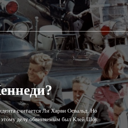
Кеннеди?
дента считается Ли Харви Освальд. Но
о этому делу обвиняемым был Клей Шоу.