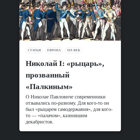
СТАТЬИ
ЕВРОПА
XIX ВЕК
Николай I: «рыцарь»,
прозванный
«Палкиным»
О Николае Павловиче современники
отзывались по-разному. Для кого-то он
был «рыцарем самодержавия», для кого-
то — «палачом», казнившим
декабристов.