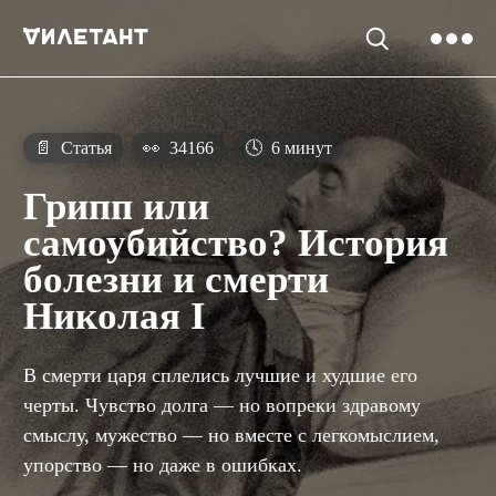
📄
Статья
👀
34166
🕓
6 минут
Грипп или
самоубийство? История
болезни и смерти
Николая I
В смерти царя сплелись лучшие и худшие его
черты. Чувство долга — но вопреки здравому
смыслу, мужество — но вместе с легкомыслием,
упорство — но даже в ошибках.