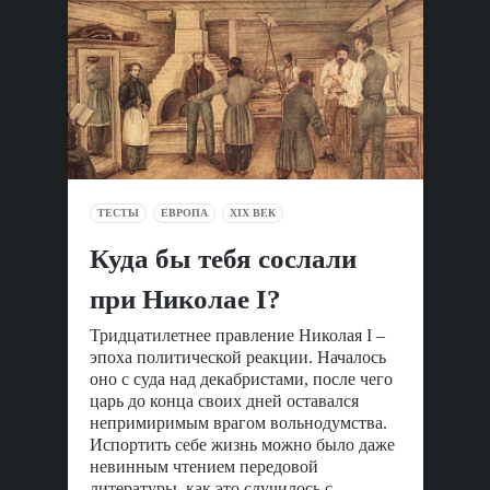
ТЕСТЫ
ЕВРОПА
XIX ВЕК
Куда бы тебя сослали
при Николае I?
Тридцатилетнее правление Николая I –
эпоха политической реакции. Началось
оно с суда над декабристами, после чего
царь до конца своих дней оставался
непримиримым врагом вольнодумства.
Испортить себе жизнь можно было даже
невинным чтением передовой
литературы, как это случилось с