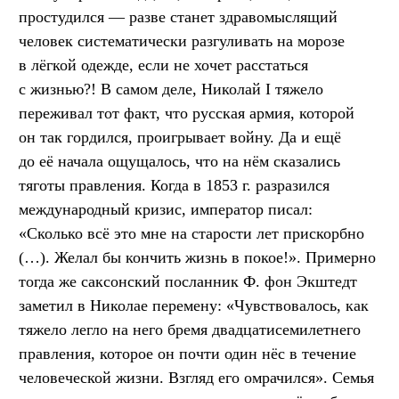
простудился — разве станет здравомыслящий
человек систематически разгуливать на морозе
в лёгкой одежде, если не хочет расстаться
с жизнью?! В самом деле, Николай I тяжело
переживал тот факт, что русская армия, которой
он так гордился, проигрывает войну. Да и ещё
до её начала ощущалось, что на нём сказались
тяготы правления. Когда в 1853 г. разразился
международный кризис, император писал:
«Сколько всё это мне на старости лет прискорбно
(…). Желал бы кончить жизнь в покое!». Примерно
тогда же саксонский посланник Ф. фон Экштедт
заметил в Николае перемену: «Чувствовалось, как
тяжело легло на него бремя двадцатисемилетнего
правления, которое он почти один нёс в течение
человеческой жизни. Взгляд его омрачился». Семья