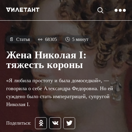
📄
Статья
👀
68305
🕓
5 минут
Жена Николая I:
тяжесть короны
«Я любила простоту и была домоседкой», —
говорила о себе Александра Федоровна. Но ей
суждено было стать императрицей, супругой
Николая I.
Поделиться: