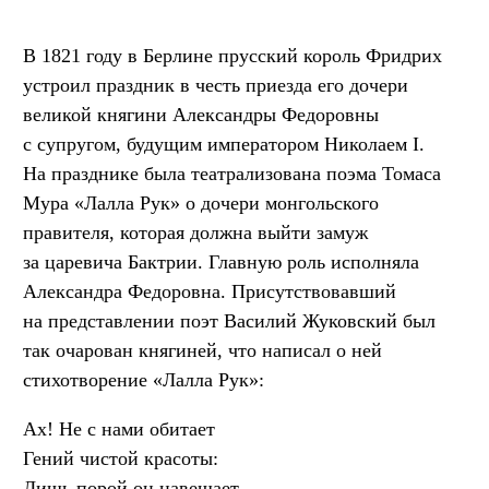
В 1821 году в Берлине прусский король Фридрих
устроил праздник в честь приезда его дочери
великой княгини Александры Федоровны
с супругом, будущим императором Николаем I.
На празднике была театрализована поэма Томаса
Мура «Лалла Рук» о дочери монгольского
правителя, которая должна выйти замуж
за царевича Бактрии. Главную роль исполняла
Александра Федоровна. Присутствовавший
на представлении поэт Василий Жуковский был
так очарован княгиней, что написал о ней
стихотворение «Лалла Рук»:
Ах! Не с нами обитает
Гений чистой красоты:
Лишь порой он навещает