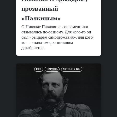
прозванный
«Палкиным»
О Николае Павловиче современники
отзывались по-разному. Для кого-то он
был «рыцарем самодержавия», для кого-
то — «палачом», казнившим
декабристов.
ЕГЭ
ЕВРОПА
XVIII-XIX ВВ.