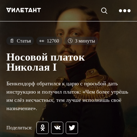
📄
Статья
👀
12760
🕓
3 минуты
Носовой платок
Николая I
Бенкендорф обратился к царю с просьбой дать
инструкцию и получил платок: «Чем более утрёшь
им слёз несчастных, тем лучше исполнишь своё
назначение».
Поделиться: