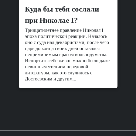
Куда бы тебя сослали
при Николае I?
Тридцатилетнее правление Николая I –
эпоха политической реакции. Началось
оно с суда над декабристами, после чего
царь до конца своих дней оставался
непримиримым врагом вольнодумства.
Испортить себе жизнь можно было даже
невинным чтением передовой
литературы, как это случилось с
Достоевским и другим...