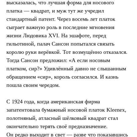
высказалась, что лучшая форма для носового
платка — квадрат, и муж тут же учредил
стандартный патент. Через восемь лет платок
сыграет важную роль в последние мгновения
жизни Людовика XVI. На эшафоте, перед
гильотиной, палач Сансон попытался связать
королю руки верёвкой. Тот возмущённо отказался.
Тогда Сансон предложил: «А если носовым
платком, сир?» Удивлённый давно не слышанным
обращением «сир», король согласился. И казнь
пошла своим чередом.
С 1924 года, когда американская фирма
запатентовала бумажный носовой платок Kleenex,
полотняный, атласный шёлковый квадрат стал
окончательно терять своё предназначение.
Он редко выходит в свет — разве что показавшись