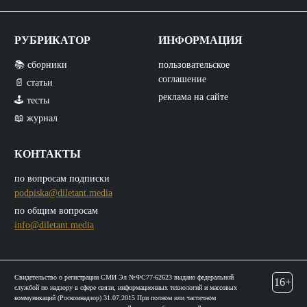
РУБРИКАТОР
ИНФОРМАЦИЯ
📚 сборники
пользовательское
соглашение
📄 статьи
реклама на сайте
🕹️ тесты
📖 журнал
КОНТАКТЫ
по вопросам подписки
podpiska@diletant.media
по общим вопросам
info@diletant.media
Свидетельство о регистрации СМИ Эл №ФС77-62623 выдано федеральной
16+
службой по надзору в сфере связи, информационных технологий и массовых
коммуникаций (Роскомнадзор) 31.07.2015 При полном или частичном