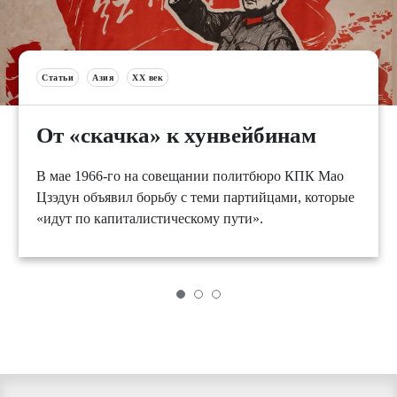
Статьи
Азия
XX век
От «скачка» к хунвейбинам
В мае 1966-го на совещании политбюро КПК Мао
Цзэдун объявил борьбу с теми партийцами, которые
«идут по капиталистическому пути».