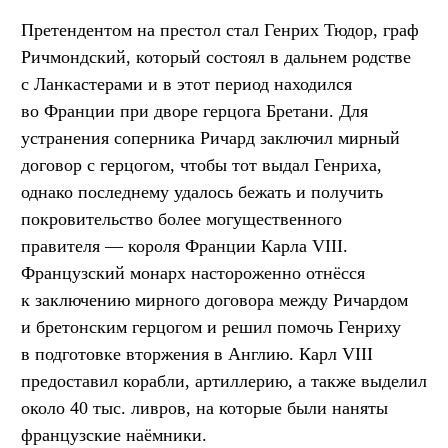
Претендентом на престол стал Генрих Тюдор, граф
Ричмондский, который состоял в дальнем родстве
с Ланкастерами и в этот период находился
во Франции при дворе герцога Бретани. Для
устранения соперника Ричард заключил мирный
договор с герцогом, чтобы тот выдал Генриха,
однако последнему удалось бежать и получить
покровительство более могущественного
правителя — короля Франции Карла VIII.
Французский монарх настороженно отнёсся
к заключению мирного договора между Ричардом
и бретонским герцогом и решил помочь Генриху
в подготовке вторжения в Англию. Карл VIII
предоставил корабли, артиллерию, а также выделил
около 40 тыс. ливров, на которые были наняты
французские наёмники.