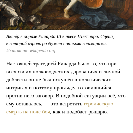
Актёр в образе Ричарда III в пьесе Шекспира. Сцена,
в которой король разбужен ночными кошмарами.
Источник: wikipedia.org
Настоящей трагедией Ричарда было то, что при
всех своих полководческих дарованиях и личной
доблести он не был искушён в политических
интригах и поэтому проглядел готовившийся
против него заговор. В подобной ситуации всё, что
ему оставалось, — это встретить
героическую
смерть на поле боя
, как и подобает рыцарю.