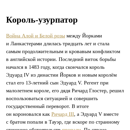
Король-узурпатор
Война Алой и Белой розы
между Йорками
и Ланкастерами длилась тридцать лет и стала
самым продолжительным и кровавым конфликтом
в английской истории. Последний виток борьбы
начался в 1483 году, когда скончался король
Эдуард IV из династии Йорков и новым королём
стал его 13-летний сын Эдуард V. Регент при
малолетнем короле, его дядя Ричард Глостер, решил
воспользоваться ситуацией и совершить
государственный переворот. В итоге
он короновался как
Ричард III
, а Эдуард V вместе
с братом попали в Тауэр, где вскоре по странному
стечению обстоятельств
пропали
. По стране