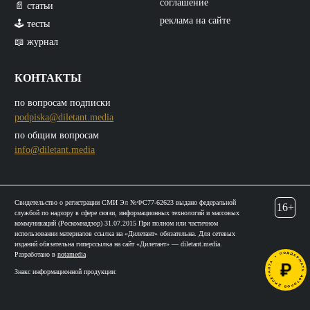
соглашение
📄 статьи
реклама на сайте
🕹️ тесты
📖 журнал
КОНТАКТЫ
по вопросам подписки
podpiska@diletant.media
по общим вопросам
info@diletant.media
Свидетельство о регистрации СМИ Эл №ФС77-62623 выдано федеральной
16+
службой по надзору в сфере связи, информационных технологий и массовых
коммуникаций (Роскомнадзор) 31.07.2015 При полном или частичном
использовании материалов ссылка на «Дилетант» обязательна. Для сетевых
изданий обязательна гиперссылка на сайт «Дилетант» — diletant.media.
Разработано в
notamedia
Знакс информационной продукции: