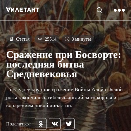
📄
Статья
👀
25514
🕓
3 минуты
Сражение при Босворте:
последняя битва
Средневековья
Последнее крупное сражение Войны Алой и Белой
розы закончилось гибелью английского короля и
воцарением новой династии.
Поделиться: