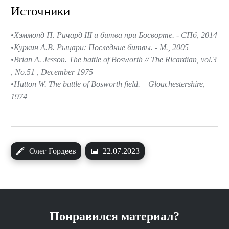
Источники
Хэммонд П. Ричард III и битва при Босворте. - СПб, 2014
Куркин А.В. Рыцари: Последние битвы. - М., 2005
Brian A. Jesson. The battle of Bosworth // The Ricardian, vol.3
, No.51 , December 1975
Hutton W. The battle of Bosworth field. – Glouchestershire,
1974
🖋
Олег Гордеев
📅
22.07.2023
Понравился материал?