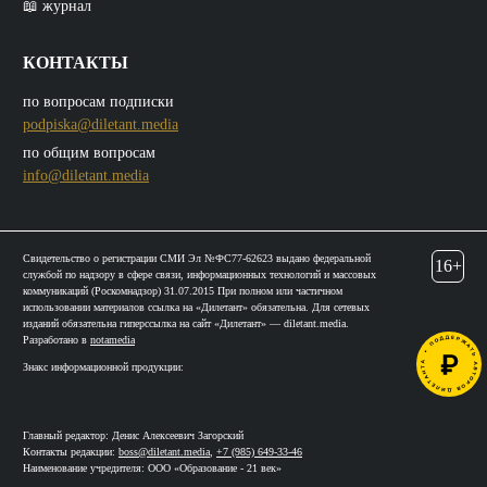
📖 журнал
КОНТАКТЫ
по вопросам подписки
podpiska@diletant.media
по общим вопросам
info@diletant.media
Свидетельство о регистрации СМИ Эл №ФС77-62623 выдано федеральной
16+
службой по надзору в сфере связи, информационных технологий и массовых
коммуникаций (Роскомнадзор) 31.07.2015 При полном или частичном
использовании материалов ссылка на «Дилетант» обязательна. Для сетевых
изданий обязательна гиперссылка на сайт «Дилетант» — diletant.media.
Разработано в
notamedia
Знакс информационной продукции:
Главный редактор: Денис Алексеевич Загорский
Контакты редакции:
boss@diletant.media
,
+7 (985) 649-33-46
Наименование учредителя: ООО «Образование - 21 век»