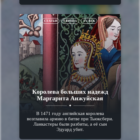
СТАТЬИ
ЕВРОПА
XV ВЕК
Королева больших надежд
Маргарита Анжуйская
В 1471 году английская королева
возглавила армию в битве при Тьюксбери.
Ланкастеры были разбиты, а её сын
Эдуард убит.