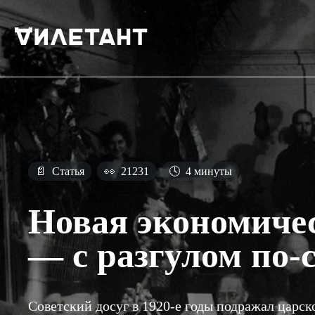
📄
Статья
👀
21231
🕓
4 минуты
Новая экономиче
— с разгулом по-
Советский досуг в 1920-е годы подражал царск