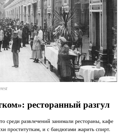
rest
тком»: ресторанный разгул
сто среди развлечений занимали рестораны, кафе
ихи проституткам, и с бандюгами жарить спирт.