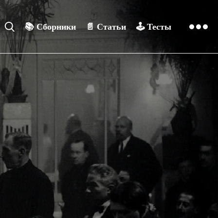
📚
Сборники
📄
Статьи
🕹️
Тесты