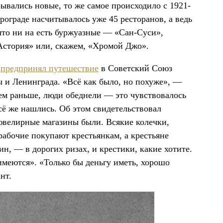
ывались новые, то же самое происходило с 1921-
етрограде насчитывалось уже 45 ресторанов, а ведь
что ни на есть буржуазные — «Сан-Суси»,
стория» или, скажем, «Хромой Джо».
н
предпринял путешествие
в Советский Союз
 и Ленинграда. «Всё как было, но похуже», —
ем раньше, люди обеднели — это чувствовалось
сё же нашлись. Об этом свидетельствовал
ювелирные магазины были. Всякие колечки,
абочие покупают крестьянкам, а крестьяне
, — в дорогих ризах, и крестики, какие хотите.
имеются». «Только бы деньгу иметь, хорошо
нт.