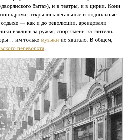
дворянского быта»), и в театры, и в цирки. Кони
 ипподрома, открылись легальные и подпольные
м отдыхе — как и до революции, арендовали
ники взялись за ружья, спортсмены за гантели,
нцоры… им только
музыки
не хватало. В общем,
ьского переворота
.