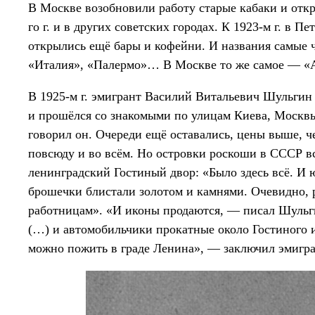
В Москве возобновили работу старые кабаки и откр
го г. и в других советских городах. К 1923-м г. в П
открылись ещё бары и кофейни. И названия самые 
«Италия», «Палермо»… В Москве то же самое — «А
В 1925-м г. эмигрант Василий Витальевич Шульги
и прошёлся со знакомыми по улицам Киева, Москвы
говорил он. Очереди ещё оставались, цены выше, ч
повсюду и во всём. Но островки роскоши в СССР в
ленинградский Гостиный двор: «Было здесь всё. И 
брошечки блистали золотом и камнями. Очевидно, р
работницам». «И иконы продаются, — писал Шульгин
(…) и автомобильчики прокатные около Гостиного 
можно пожить в граде Ленина», — заключил эмигра