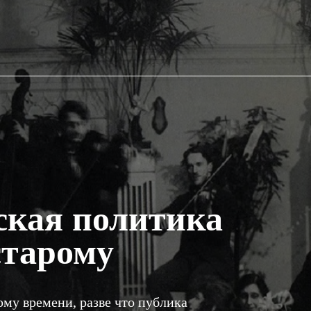
ская политика
старому
ому времени, разве что публика