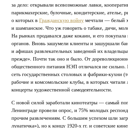
за дело: открывали всевозможные лавки, кооперат
парикмахерские, булочные, кондитерские, ателье,
о которых в
Гражданскую войну
мечтали — белый х
и шампанское. Что уж говорить о табаке, дичи, мо
На рынках продавался даже кокаин, и его покупала
органов. Вновь зашумели клиенты и зашуршали бан
и афишах развлекательных заведений их владельцы
прежде». Почти так оно и было. От дореволюционн
общественного питания НЭП отличался не сильно.
сеть государственных столовых и фабрики-кухни (т
рабочие и комсомольские клубы, в которых читали 
концерты художественной самодеятельности.
С новой силой заработали кинотеатры — самый попу
Ленинграде провели опрос, и 75% молодых респонд
прочим развлечениям. С большим успехом шли загр
лунатичка»), но к концу 1920-х гг. и советские к