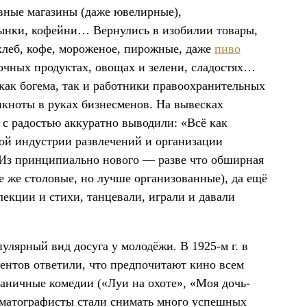
ивные магазины (даже ювелирные),
 рынки, кофейни… Вернулись в изобилии товары,
леб, кофе, мороженое, пирожные, даже
пиво
лочных продуктах, овощах и зелени, сладостях…
 как богема, так и работники правоохранительных
кноты в руках бизнесменов. На вывесках
 с радостью аккуратно выводили: «Всё как
ой индустрии развлечений и организации
 Из принципиально нового — разве что обширная
е же столовые, но лучше организованные), да ещё
лекции и стихи, танцевали, играли и давали
лярный вид досуга у молодёжи. В 1925-м г. в
ентов ответили, что предпочитают кино всем
аничные комедии («Луи на охоте», «Моя дочь-
инематографисты стали снимать много успешных