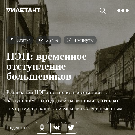
📄
Статья
👀
25759
🕓
4 минуты
НЭП: временное
отступление
большевиков
Реализация НЭПа позволила восстановить
разрушенную за годы войны экономику, однако
компромисс с капитализмом оказался временным.
Поделиться: