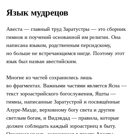
Язык мудрецов
Авеста — главный труд Заратустры — это сборник
гимнов и поучений основанной им религии. Она
написана языком, родственным персидскому,
но больше не встречающимся нигде. Поэтому этот
язык был назван авестийским.
Многие из частей сохранились лишь
во фрагментах. Важными частями является Ясна —
текст зороастрийского богослужения, Яшты —
гимны, написанные Заратустрой и посвящённые
Ахуре-Мазде, верховному богу света и другим
светлым богам, и Видэвдад — правила, которые
должен соблюдать каждый зороастриец в быту.
Основная мысль, заложенная в тексте Авесты, —