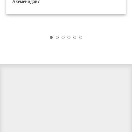
Ахеменидов?