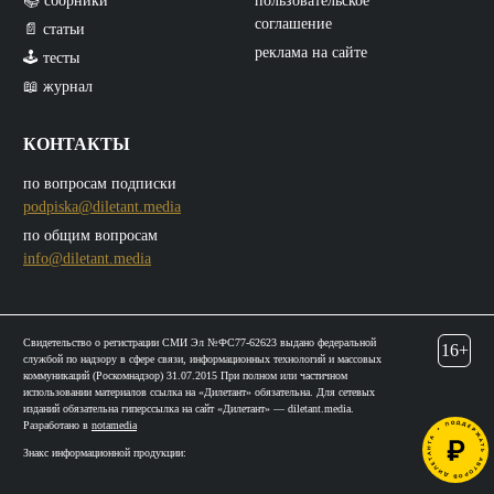
📚 сборники
пользовательское
соглашение
📄 статьи
реклама на сайте
🕹️ тесты
📖 журнал
КОНТАКТЫ
по вопросам подписки
podpiska@diletant.media
по общим вопросам
info@diletant.media
Свидетельство о регистрации СМИ Эл №ФС77-62623 выдано федеральной
16+
службой по надзору в сфере связи, информационных технологий и массовых
коммуникаций (Роскомнадзор) 31.07.2015 При полном или частичном
использовании материалов ссылка на «Дилетант» обязательна. Для сетевых
изданий обязательна гиперссылка на сайт «Дилетант» — diletant.media.
Разработано в
notamedia
Знакс информационной продукции: