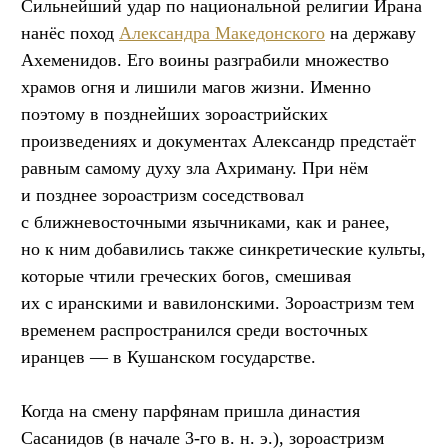
Сильнейший удар по национальной религии Ирана
нанёс поход
Александра Македонского
на державу
Ахеменидов. Его воины разграбили множество
храмов огня и лишили магов жизни. Именно
поэтому в позднейших зороастрийских
произведениях и документах Александр предстаёт
равным самому духу зла Ахриману. При нём
и позднее зороастризм соседствовал
с ближневосточными язычниками, как и ранее,
но к ним добавились также синкретические культы,
которые чтили греческих богов, смешивая
их с иранскими и вавилонскими. Зороастризм тем
временем распространился среди восточных
иранцев — в Кушанском государстве.
Когда на смену парфянам пришла династия
Сасанидов (в начале 3-го в. н. э.), зороастризм